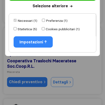
Macerata
Selezione alteriore
Chiedi preventivo
Dettagli
Necessari (1)
Preferenza (1)
Statistica (5)
Cookies pubblicitari (1)
Cooperativa Traslochi Maceratese Soc.Coop.R.L.
Impostazioni
9,8
9
Cooperativa Traslochi Maceratese
Soc.Coop.R.L.
Macerata
Chiedi preventivo
Dettagli