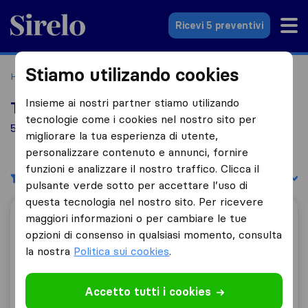
Sirelo.it
Ricevi 5 preventivi
Stiamo utilizando cookies
Home
Le 10 migliori aziende di traslochi in Italia
Pollenza
Insieme ai nostri partner stiamo utilizando
Top 10 traslocatori a Pollenza
tecnologie come i cookies nel nostro sito per
5 aziende di traslochi trovate a Pollenza
migliorare la tua esperienza di utente,
personalizzare contenuto e annunci, fornire
funzioni e analizzare il nostro traffico. Clicca il
Filtri
Filtra per:
pulsante verde sotto per accettare l’uso di
questa tecnologia nel nostro sito. Per ricevere
maggiori informazioni o per cambiare le tue
Traslochi Ercoletti
opzioni di consenso in qualsiasi momento, consulta
la nostra
Politica sui cookies
.
8,6
13
Accetto tutti i cookies
Traslochi Ercoletti