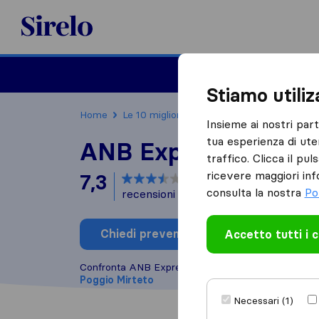
Sirelo.it
Traslochi
Traslo
Stiamo utili
Home
Le 10 migliori aziende di traslochi in Italia
Insieme ai nostri par
tua esperienza di ute
ANB Express Trasloc
traffico. Clicca il pu
ricevere maggiori inf
7,3
basato su
3
consulta la nostra
Po
recensioni di Sirelo e Google
i
Chiedi preventivo
Accetto tutti i 
Scrivi una
Confronta ANB Express Traslochi con altre
aziende
Poggio Mirteto
Necessari (1)