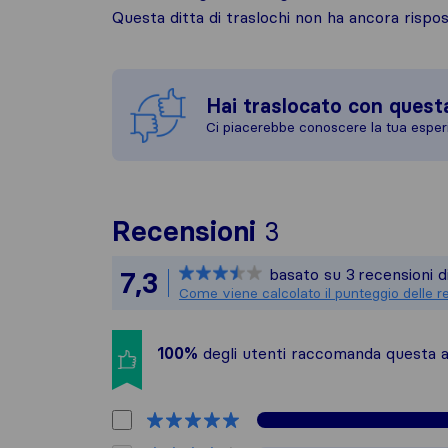
Questa ditta di traslochi non ha ancora risp
Hai traslocato con quest
Ci piacerebbe conoscere la tua esper
Per avere un q
Recensioni
3
Sirelo non è r
basato su
3
recensioni d
7,3
Tutte le recen
Come viene calcolato il punteggio delle r
100%
degli utenti raccomanda questa az