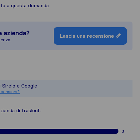
osto a questa domanda.
a azienda?
Lascia una recensione
ienza.
uadro più completo della reputazione d
esponsabile degli standard di pubblicaz
i Sirelo e Google
sioni raccolte su Sirelo sono soggette 
ecensioni?
ienda di traslochi
3