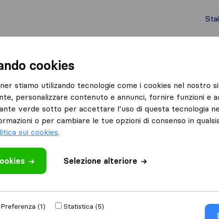
Sta
chi internazionali
Spedizione di container
Servizi
zando cookies
Poggio Mirteto
ANB Express Traslochi
tner stiamo utilizando tecnologie come i cookies nel nostro si
nte, personalizzare contenuto e annunci, fornire funzioni e an
hi
Cosa dicono i clienti
lsante verde sotto per accettare l’uso di questa tecnologia ne
Trasloco veloce (2)
ormazioni o per cambiare le tue opzioni di consenso in quals
Prezzo (1)
litica sui cookies
.
cookies
 recensione
Selezione alteriore
 di traslochi
di
Preferenza (1)
Statistica (5)