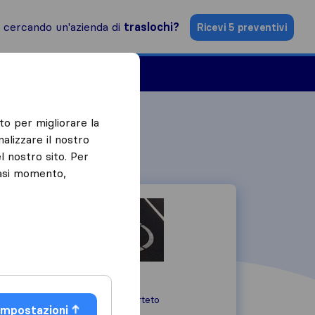
i cercando un'azienda di
traslochi?
Ricevi 5 preventivi
Aziende di traslochi
to per migliorare la
alizzare il nostro
l nostro sito. Per
iasi momento,
Via Santa Maria
02047
Poggio Mirteto
Impostazioni