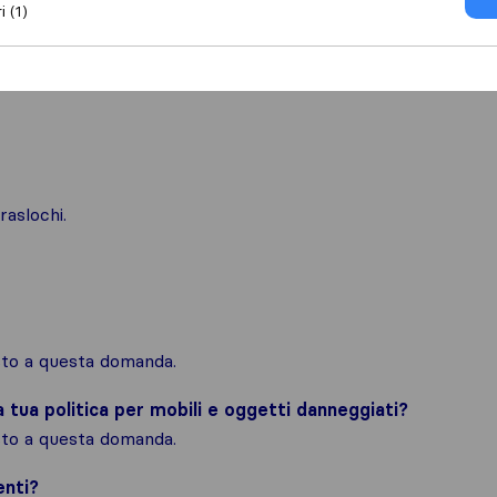
i (1)
raslochi.
osto a questa domanda.
la tua politica per mobili e oggetti danneggiati?
osto a questa domanda.
enti?