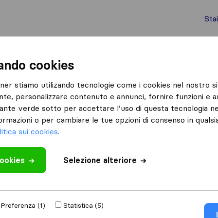
Sta
chi internazionali
Spedizione di container
Servizi
zando cookies
Pistoia
ViaVia.Express
tner stiamo utilizando tecnologie come i cookies nel nostro si
nte, personalizzare contenuto e annunci, fornire funzioni e an
lsante verde sotto per accettare l’uso di questa tecnologia ne
ormazioni o per cambiare le tue opzioni di consenso in quals
litica sui cookies
.
cookies
 recensione
Selezione alteriore
lochi
di
Pistoia
Preferenza (1)
Statistica (5)