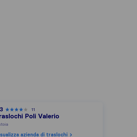
,3
11
raslochi Poli Valerio
stoia
sualizza azienda di traslochi