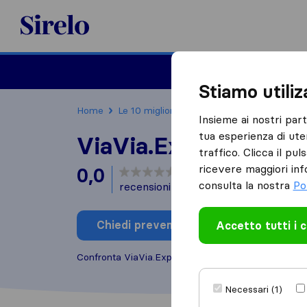
Sirelo.it
Traslochi
Traslo
Stiamo utili
Home
Le 10 migliori aziende di traslochi in Italia
Insieme ai nostri par
tua esperienza di ute
ViaVia.Express
traffico. Clicca il pu
ricevere maggiori inf
0,0
basato su
0
consulta la nostra
Po
recensioni di Sirelo e Google
i
Chiedi preventivo
Accetto tutti i 
Scrivi una
Confronta ViaVia.Express con altre
aziende di tras
Necessari (1)