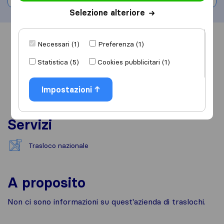
Selezione alteriore
Informazioni
Recensioni
Rivedi
Necessari (1)
Preferenza (1)
Statistica (5)
Cookies pubblicitari (1)
Impostazioni
Servizi
Trasloco nazionale
A proposito
Non ci sono informazioni su quest'azienda di traslochi.