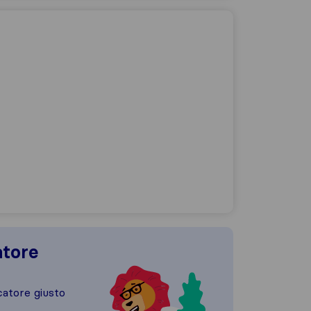
atore
catore giusto