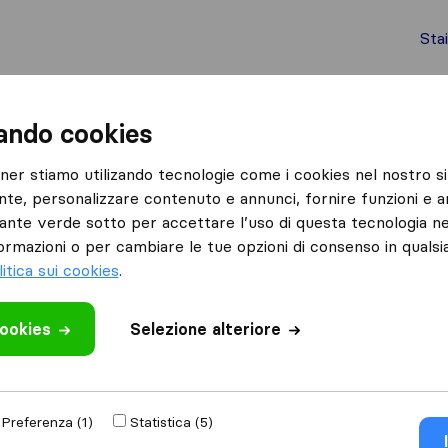
Sta
chi internazionali
Spedizione di container
Servizi
zando cookies
Pianura
tner stiamo utilizando tecnologie come i cookies nel nostro si
nte, personalizzare contenuto e annunci, fornire funzioni e an
lsante verde sotto per accettare l’uso di questa tecnologia ne
ormazioni o per cambiare le tue opzioni di consenso in quals
litica sui cookies
.
Risultati
cookies
Selezione alteriore
La Meridionale Traslochi
Preferenza (1)
Statistica (5)