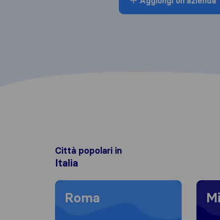
Aggiungi un'azienda
Città popolari in
Italia
Moving to Roma
Moving
Roma
Mi