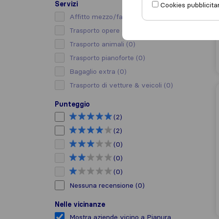
Servizi
Cookies pubblicitar
Affitto mezzo/facchino
(0)
Trasporto opere d’arte
(0)
Trasporto animali
(0)
Trasporto pianoforte
(0)
Bagaglio extra
(0)
Trasporto di vetture & veicoli
(0)
Punteggio
(2)
(2)
(0)
(0)
(0)
Nessuna recensione
(0)
Nelle vicinanze
Mostra aziende vicino a Pianura