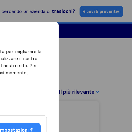
i cercando un'azienda di
traslochi?
Ricevi 5 preventivi
Aziende di traslochi
to per migliorare la
alizzare il nostro
l nostro sito. Per
iasi momento,
Filtra per:
Impostazioni