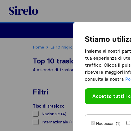
Sirelo.it
Traslochi
Traslo
Stiamo utili
Home
Le 10 migliori aziende di traslochi in Italia
Insieme ai nostri par
tua esperienza di ute
Top 10 traslocatori a Pianura
traffico. Clicca il pu
4 aziende di traslochi trovate a Pianura
ricevere maggiori inf
consulta la nostra
Po
Filtri
Accetto tutti i 
Tipo di trasloco
Nazionale
(4)
Internazionale
(1)
Necessari (1)