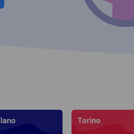
 to Milano
Moving to Torino
lano
Torino