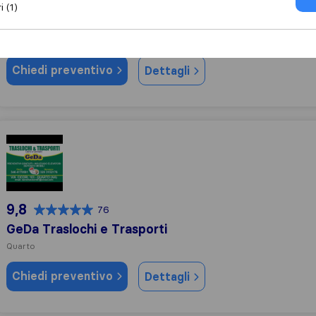
9,8
119
i (1)
La Meridionale Traslochi
Quarto
Chiedi preventivo
Dettagli
GeDa Traslochi e Trasporti
9,8
76
GeDa Traslochi e Trasporti
Quarto
Chiedi preventivo
Dettagli