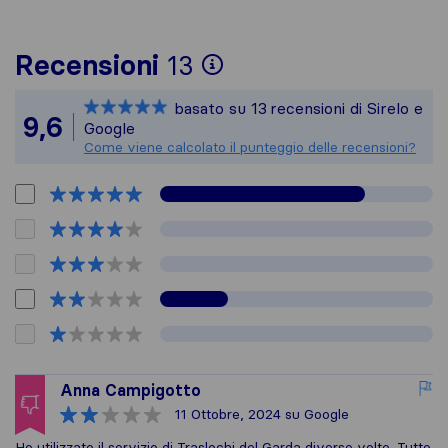
Per avere un quadro
Recensioni
13
Sirelo non è respon
basato su
13
recensioni di Sirelo e
Tutte le recensioni
9,6
Google
Come viene calcolato il punteggio delle recensioni?
Anna Campigotto
11 Ottobre, 2024
su Google
Ho utilizzato il servizio di Traslochi del Garda diverse volte. Tutto