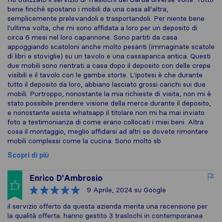
bene finché spostano i mobili da una casa all'altra,
semplicemente prelevandoli e trasportandoli. Per niente bene
l'ultima volta, che mi sono affidata a loro per un deposito di
circa 6 mesi nel loro capannone. Sono partiti da casa
appoggiando scatoloni anche molto pesanti (immaginate scatole
di libri e stoviglie) su un tavolo e una cassapanca antica. Questi
due mobili sono rientrati a casa dopo il deposito con delle crepe
visibili e il tavolo con le gambe storte. L'ipotesi è che durante
tutto il deposito da loro, abbiano lasciato grossi carichi sui due
mobili. Purtroppo, nonostante la mia richieste di visita, non mi è
stato possibile prendere visione della merce durante il deposito,
e nonostante esista whatsapp il titolare non mi ha mai inviato
foto a testimonianza di come erano collocati i miei beni. Altra
cosa il montaggio, meglio affidarsi ad altri se dovete rimontare
mobili complessi come la cucina. Sono molto sb
Scopri di più
Enrico D'Ambrosio
9 Aprile, 2024
su Google
il servizio offerto da questa azienda merita una recensione per
la qualità offerta. hanno gestito 3 traslochi in contemporanea