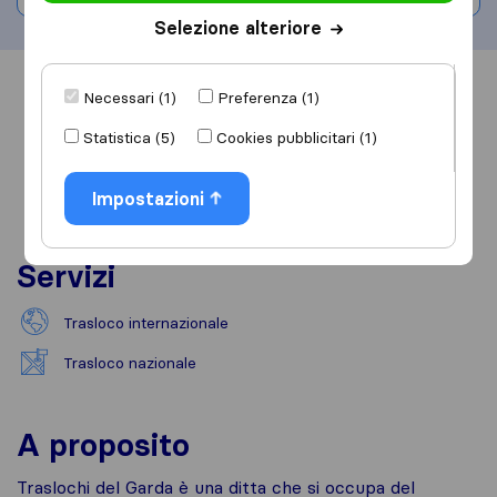
Selezione alteriore
Informazioni
Recensioni
Rivedi
Necessari (1)
Preferenza (1)
Statistica (5)
Cookies pubblicitari (1)
Impostazioni
Servizi
Trasloco internazionale
Trasloco nazionale
A proposito
Traslochi del Garda è una ditta che si occupa del