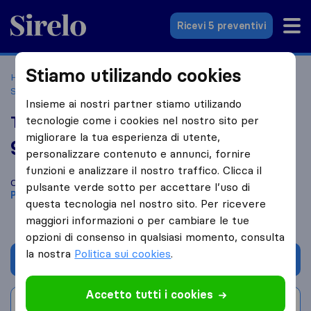
Sirelo.it
Ricevi 5 preventivi
Stiamo utilizando cookies
Home
Le 10 migliori aziende di traslochi in Italia
Padenghe
Sul Garda
Traslochi del Garda
Insieme ai nostri partner stiamo utilizando
Traslochi del Garda
tecnologie come i cookies nel nostro sito per
migliorare la tua esperienza di utente,
9,6
basato su
13
personalizzare contenuto e annunci, fornire
recensioni di Sirelo e Google
i
funzioni e analizzare il nostro traffico. Clicca il
Confronta Traslochi del Garda con altre
aziende di traslochi
di
pulsante verde sotto per accettare l’uso di
Padenghe Sul Garda
questa tecnologia nel nostro sito. Per ricevere
maggiori informazioni o per cambiare le tue
opzioni di consenso in qualsiasi momento, consulta
la nostra
Politica sui cookies
.
Chiedi preventivo
Accetto tutti i cookies
Scrivi una recensione