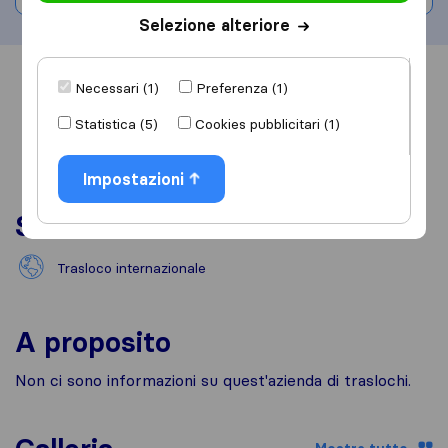
Selezione alteriore
Informazioni
Recensioni
Rivedi
Necessari (1)
Preferenza (1)
Statistica (5)
Cookies pubblicitari (1)
Impostazioni
Servizi
Trasloco internazionale
A proposito
Non ci sono informazioni su quest'azienda di traslochi.