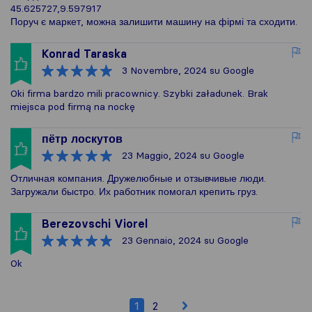
45.625727,9.597917
Поруч є маркет, можна залишити машину на фірмі та сходити.
Konrad Taraska
3 Novembre, 2024
su Google
Oki firma bardzo mili pracownicy. Szybki załadunek. Brak
miejsca pod firmą na nockę
пётр лоскутов
23 Maggio, 2024
su Google
Отличная компания. Дружелюбные и отзывчивые люди.
Загружали быстро. Их работник помогал крепить груз.
Berezovschi Viorel
23 Gennaio, 2024
su Google
Ok
1
2