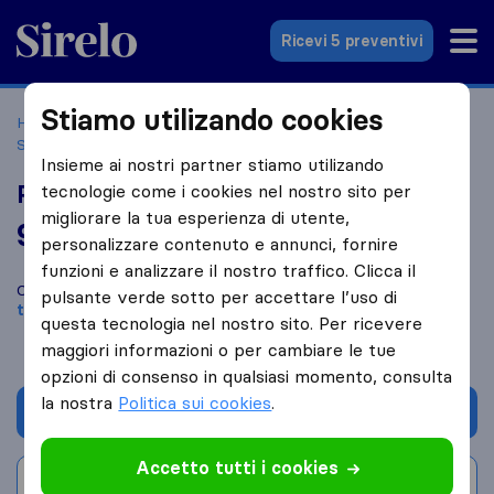
Sirelo.it
Ricevi 5 preventivi
Stiamo utilizando cookies
Home
Le 10 migliori aziende di traslochi in Italia
Osio
Sopra
Pesenti Trasporti & Logistica
Insieme ai nostri partner stiamo utilizando
Pesenti Trasporti & Logistica
tecnologie come i cookies nel nostro sito per
migliorare la tua esperienza di utente,
9,0
basato su
73
personalizzare contenuto e annunci, fornire
recensioni di Sirelo e Google
i
funzioni e analizzare il nostro traffico. Clicca il
Confronta Pesenti Trasporti & Logistica con altre
aziende di
pulsante verde sotto per accettare l’uso di
traslochi
di
Osio Sopra
questa tecnologia nel nostro sito. Per ricevere
maggiori informazioni o per cambiare le tue
opzioni di consenso in qualsiasi momento, consulta
la nostra
Politica sui cookies
.
Chiedi preventivo
Accetto tutti i cookies
Scrivi una recensione