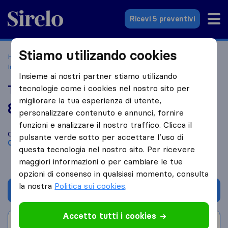
Sirelo.it
Ricevi 5 preventivi
Stiamo utilizando cookies
Home
Le 10 migliori aziende di traslochi in Italia
Occhieppo
Inferiore
Traslochi Breglia
Insieme ai nostri partner stiamo utilizando
Traslochi Breglia
tecnologie come i cookies nel nostro sito per
migliorare la tua esperienza di utente,
8,8
basato su
50
personalizzare contenuto e annunci, fornire
recensioni di Sirelo e Google
i
funzioni e analizzare il nostro traffico. Clicca il
Confronta Traslochi Breglia con altre
aziende di traslochi
di
pulsante verde sotto per accettare l’uso di
Occhieppo Inferiore
questa tecnologia nel nostro sito. Per ricevere
maggiori informazioni o per cambiare le tue
opzioni di consenso in qualsiasi momento, consulta
la nostra
Politica sui cookies
.
Chiedi preventivo
Accetto tutti i cookies
Scrivi una recensione