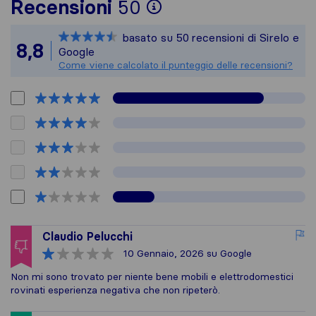
Per avere un quadr
Recensioni
50
Sirelo non è respon
basato su
50
recensioni di Sirelo e
Tutte le recension
8,8
Google
Come viene calcolato il punteggio delle recensioni?
Claudio Pelucchi
10 Gennaio, 2026
su Google
Non mi sono trovato per niente bene mobili e elettrodomestici
rovinati esperienza negativa che non ripeterò.