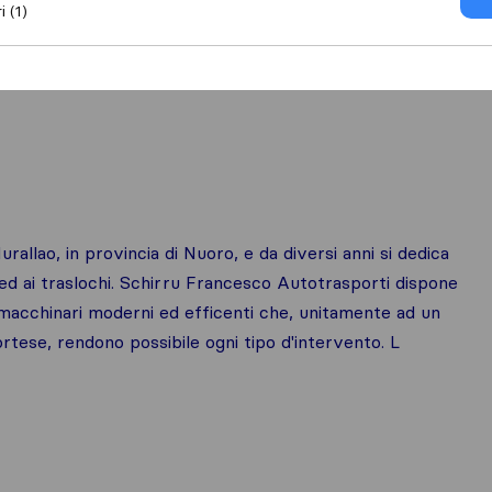
i (1)
llao, in provincia di Nuoro, e da diversi anni si dedica
 ed ai traslochi. Schirru Francesco Autotrasporti dispone
 macchinari moderni ed efficenti che, unitamente ad un
rtese, rendono possibile ogni tipo d'intervento. L