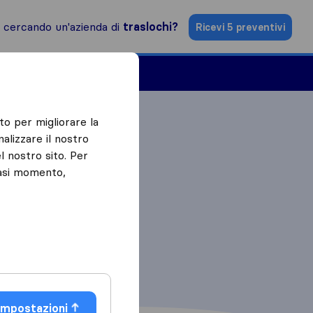
i cercando un'azienda di
traslochi?
Ricevi 5 preventivi
Aziende di traslochi
to per migliorare la
alizzare il nostro
l nostro sito. Per
iasi momento,
Impostazioni