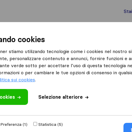
Sta
chi internazionali
Spedizione di container
Servizi
zando cookies
Nurallao
Autotrasporti Schirru Francesco
tner stiamo utilizando tecnologie come i cookies nel nostro si
nte, personalizzare contenuto e annunci, fornire funzioni e an
u
lsante verde sotto per accettare l’uso di questa tecnologia ne
ormazioni o per cambiare le tue opzioni di consenso in quals
litica sui cookies
.
cookies
Selezione alteriore
 recensione
re
aziende di
Preferenza (1)
Statistica (5)