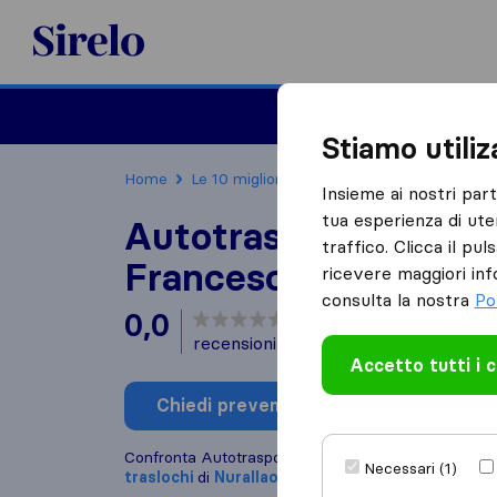
Sirelo.it
Traslochi
Traslo
Stiamo utili
Home
Le 10 migliori aziende di traslochi in Italia
Insieme ai nostri par
tua esperienza di ute
Autotrasporti Schirr
traffico. Clicca il pu
Francesco
ricevere maggiori inf
consulta la nostra
Po
0,0
basato su
0
recensioni di Sirelo e Google
i
Accetto tutti i 
Chiedi preventivo
Scrivi una
Confronta Autotrasporti Schirru Francesco con alt
Necessari (1)
traslochi
di
Nurallao