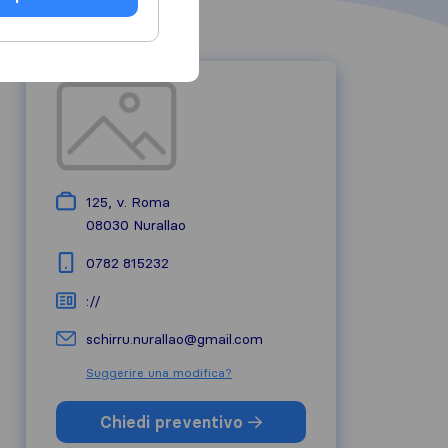
125, v. Roma
08030
Nurallao
0782 815232
://
schirru.nurallao@gmail.com
Suggerire una modifica?
Chiedi preventivo