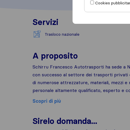
Cookies pubblicitar
Servizi
Trasloco nazionale
A proposito
Schirru Francesco Autotrasporti ha sede a Nura
con successo al settore dei trasporti privati
di numerose attrezzature, materiali, mezzi e
personale altamente qualificato, esperto e co
Scopri di più
Sirelo domanda...