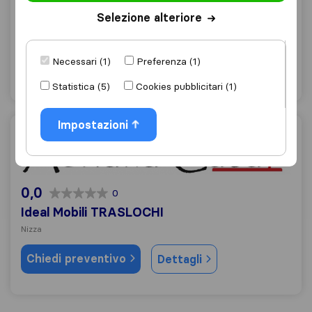
Nizza Monferrato
Selezione alteriore
Chiedi preventivo
Dettagli
Necessari (1)
Preferenza (1)
"Cattiva pianificazione"
1 valutazioni come
Statistica (5)
Cookies pubblicitari (1)
Impostazioni
Ideal Mobili TRASLOCHI
0,0
0
Ideal Mobili TRASLOCHI
Nizza
Chiedi preventivo
Dettagli