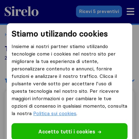
Sirelo.it
Ricevi 5 preventivi
Stiamo utilizando cookies
Home
Le 10 migliori aziende di traslochi in Italia
Nizza
Insieme ai nostri partner stiamo utilizando
Top 10 traslocatori a Nizza
tecnologie come i cookies nel nostro sito per
2 aziende di traslochi trovate a Nizza
migliorare la tua esperienza di utente,
personalizzare contenuto e annunci, fornire
funzioni e analizzare il nostro traffico. Clicca il
Filtri
Filtra per:
pulsante verde sotto per accettare l’uso di
questa tecnologia nel nostro sito. Per ricevere
maggiori informazioni o per cambiare le tue
Mazzeo Traslochi
opzioni di consenso in qualsiasi momento, consulta
la nostra
Politica sui cookies
.
6,3
1
Accetto tutti i cookies
Mazzeo Traslochi