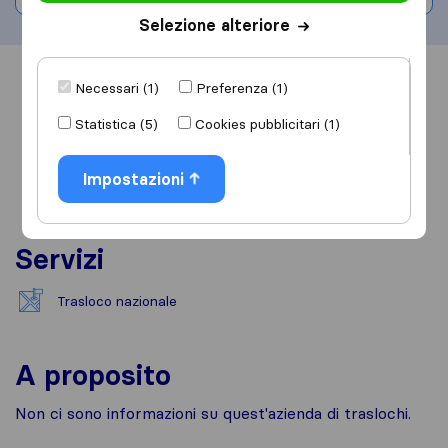
Selezione alteriore
Informazioni
Recensioni
Rivedi
Necessari (1)
Preferenza (1)
Statistica (5)
Cookies pubblicitari (1)
Impostazioni
Servizi
Trasloco nazionale
A proposito
Non ci sono informazioni su quest'azienda di traslochi.