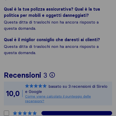
Qual è la tua polizza assicurativa? Qual è la tua
politica per mobili e oggetti danneggiati?
Questa ditta di traslochi non ha ancora risposto a
questa domanda.
Qual è il miglior consiglio che daresti ai clienti?
Questa ditta di traslochi non ha ancora risposto a
questa domanda.
Per avere un quadro 
Recensioni
3
Sirelo non è respons
basato su
3
recensioni di Sirelo
Tutte le recensioni 
e Google
10,0
Come viene calcolato il punteggio delle
recensioni?