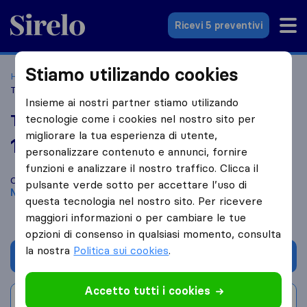
Sirelo.it
Ricevi 5 preventivi
Stiamo utilizando cookies
Home
Le 10 migliori aziende di traslochi in Italia
Napoli
Traslochi Lello
Insieme ai nostri partner stiamo utilizando
Traslochi Lello
tecnologie come i cookies nel nostro sito per
migliorare la tua esperienza di utente,
10,0
basato su
3
personalizzare contenuto e annunci, fornire
recensioni di Sirelo e Google
i
funzioni e analizzare il nostro traffico. Clicca il
Confronta Traslochi Lello con altre
aziende di traslochi
di
pulsante verde sotto per accettare l’uso di
Napoli
questa tecnologia nel nostro sito. Per ricevere
maggiori informazioni o per cambiare le tue
opzioni di consenso in qualsiasi momento, consulta
la nostra
Politica sui cookies
.
Chiedi preventivo
Accetto tutti i cookies
Scrivi una recensione