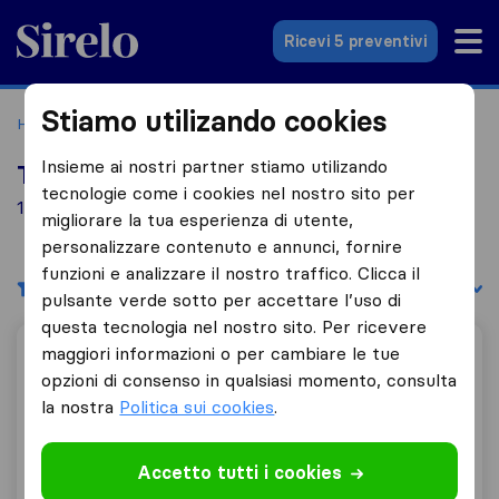
Sirelo.it
Ricevi 5 preventivi
Stiamo utilizando cookies
Home
Le 10 migliori aziende di traslochi in Italia
Monteros
Insieme ai nostri partner stiamo utilizando
Top 10 traslocatori a Monteros
tecnologie come i cookies nel nostro sito per
1 aziende di traslochi trovate a Monteros
migliorare la tua esperienza di utente,
personalizzare contenuto e annunci, fornire
funzioni e analizzare il nostro traffico. Clicca il
Filtri
Filtra per:
pulsante verde sotto per accettare l’uso di
questa tecnologia nel nostro sito. Per ricevere
maggiori informazioni o per cambiare le tue
Traslochi Casa Roma Srl
opzioni di consenso in qualsiasi momento, consulta
la nostra
Politica sui cookies
.
9,8
13
Accetto tutti i cookies
Traslochi Casa Roma Srl