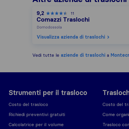
9,2
11
Comazzi Traslochi
Domodossola
Visualizza azienda di traslochi
Vedi tutte le
aziende di traslochi
a
Montec
Strumenti per il trasloco
Trasloch
Costo del trasloco
Costo del tr
Richiedi preventivi gratuiti
Come organi
Calcolatrice per il volume
Trasloco co