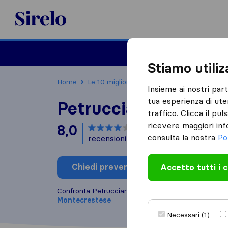
Sirelo.it
Traslochi
Traslo
Stiamo utili
Home
Le 10 migliori aziende di traslochi in Italia
Insieme ai nostri par
tua esperienza di ute
Petrucciani Elis Tras
traffico. Clicca il pu
ricevere maggiori inf
8,0
basato su
4
consulta la nostra
Po
recensioni di Sirelo e Google
i
Chiedi preventivo
Accetto tutti i 
Scrivi una
Confronta Petrucciani Elis Traslochi con altre
azien
Montecrestese
Necessari (1)