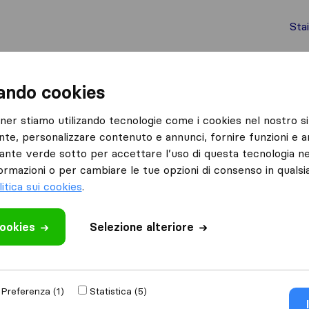
Sta
chi internazionali
Spedizione di container
Servizi
zando cookies
Montecrestese
Petrucciani Elis Traslochi
tner stiamo utilizando tecnologie come i cookies nel nostro si
nte, personalizzare contenuto e annunci, fornire funzioni e an
lochi
lsante verde sotto per accettare l’uso di questa tecnologia ne
ormazioni o per cambiare le tue opzioni di consenso in quals
litica sui cookies
.
cookies
 recensione
Selezione alteriore
de di traslochi
di
Preferenza (1)
Statistica (5)