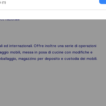
i (1)
oco nazionale
i ed internazionali. Offre inoltre una serie di operazioni
taggio mobili, messa in posa di cucine con modifiche e
imballaggio, magazzino per deposito e custodia dei mobili.