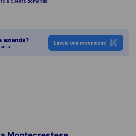
osto a questa domanda.
a azienda?
Lascia una recensione
ienza.
i a Montecrestese