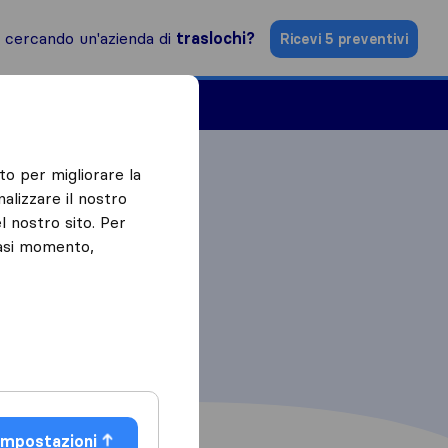
i cercando un'azienda di
traslochi?
Ricevi 5 preventivi
Aziende di traslochi
to per migliorare la
alizzare il nostro
l nostro sito. Per
iasi momento,
Impostazioni