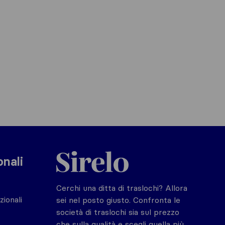
Sirelo.it
onali
Cerchi una ditta di traslochi? Allora
zionali
sei nel posto giusto. Confronta le
società di traslochi sia sul prezzo
che sulla qualità e scegli quella più