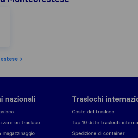
restese
i nazionali
Traslochi internazi
asloco
Costo del trasloco
zzare un trasloco
Top 10 ditte traslochi interna
n magazzinaggio
Spedizione di container