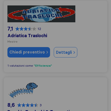
Adriatica Traslochi
7,1
12
Adriatica Traslochi
Mestre
Chiedi preventivo
Dettagli
"Efficienza"
1 valutazioni come
Ronchin Traslochi & Trasporti
8,6
3