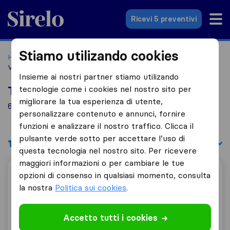
Sirelo.it
Ricevi 5 preventivi
Stiamo utilizando cookies
Home
Le 10 migliori aziende di traslochi in Italia
Mogliano
Veneto
Insieme ai nostri partner stiamo utilizando
tecnologie come i cookies nel nostro sito per
Top 10 traslocatori a Mogliano Veneto
migliorare la tua esperienza di utente,
6 aziende di traslochi trovate a Mogliano Veneto
personalizzare contenuto e annunci, fornire
funzioni e analizzare il nostro traffico. Clicca il
pulsante verde sotto per accettare l’uso di
Filtri
Filtra per:
questa tecnologia nel nostro sito. Per ricevere
maggiori informazioni o per cambiare le tue
Traslochi e sgomberi Venezia Zetatrasporti
opzioni di consenso in qualsiasi momento, consulta
la nostra
Politica sui cookies
.
9,6
Accetto tutti i cookies
31