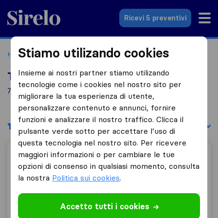
Sirelo.it
Ricevi 5 preventivi
Stiamo utilizando cookies
Home
Le 10 migliori aziende di traslochi in Italia
Modica
Insieme ai nostri partner stiamo utilizando
Top 10 traslocatori a Modica
tecnologie come i cookies nel nostro sito per
7 aziende di traslochi trovate a Modica
migliorare la tua esperienza di utente,
personalizzare contenuto e annunci, fornire
funzioni e analizzare il nostro traffico. Clicca il
Filtri
Filtra per:
pulsante verde sotto per accettare l’uso di
questa tecnologia nel nostro sito. Per ricevere
maggiori informazioni o per cambiare le tue
Difalco Giovanni Trasporti e Traslochi
opzioni di consenso in qualsiasi momento, consulta
la nostra
Politica sui cookies
.
9,8
62
Accetto tutti i cookies
Difalco Giovanni Trasporti e Traslochi