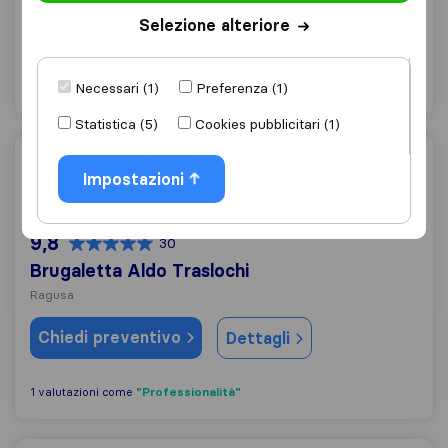
Ragusa
Selezione alteriore
Chiedi preventivo
Dettagli
Necessari (1)
Preferenza (1)
Statistica (5)
Cookies pubblicitari (1)
Brugaletta Aldo Traslochi
Impostazioni
9,8
30
Brugaletta Aldo Traslochi
Ragusa
Chiedi preventivo
Dettagli
"Professionalità"
1 valutazioni come