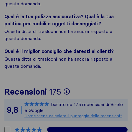
questa domanda.
Qual è la tua polizza assicurativa? Qual è la tua
politica per mobili e oggetti danneggiati?
Questa ditta di traslochi non ha ancora risposto a
questa domanda.
Qual è il miglior consiglio che daresti ai clienti?
Questa ditta di traslochi non ha ancora risposto a
questa domanda.
Per avere un quadr
Recensioni
175
Sirelo non è respo
basato su
175
recensioni di Sirelo
Tutte le recension
9,8
e Google
Come viene calcolato il punteggio delle recensioni?