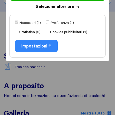
Selezione alteriore
Informazioni
Recensioni
Rivedi
Necessari (1)
Preferenza (1)
Statistica (5)
Cookies pubblicitari (1)
Impostazioni
Servizi
Trasloco nazionale
A proposito
Non ci sono informazioni su quest'azienda di traslochi.
Galleria
Mostra tutto