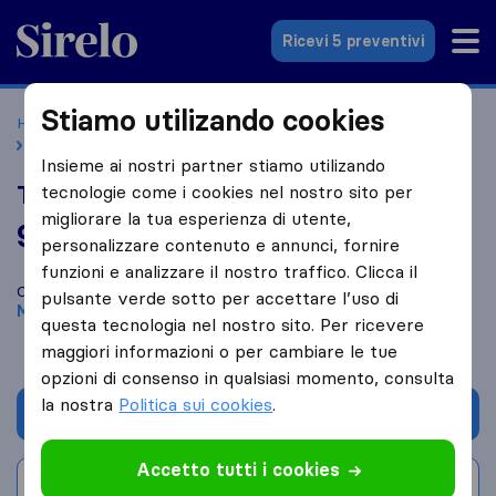
Sirelo.it
Ricevi 5 preventivi
Stiamo utilizando cookies
Home
Le 10 migliori aziende di traslochi in Italia
MODENA
Traslochi Menna
Insieme ai nostri partner stiamo utilizando
Traslochi Menna
tecnologie come i cookies nel nostro sito per
migliorare la tua esperienza di utente,
9,8
basato su
175
personalizzare contenuto e annunci, fornire
recensioni di Sirelo e Google
i
funzioni e analizzare il nostro traffico. Clicca il
Confronta Traslochi Menna con altre
aziende di traslochi
di
pulsante verde sotto per accettare l’uso di
Modena
questa tecnologia nel nostro sito. Per ricevere
maggiori informazioni o per cambiare le tue
opzioni di consenso in qualsiasi momento, consulta
la nostra
Politica sui cookies
.
Chiedi preventivo
Accetto tutti i cookies
Scrivi una recensione