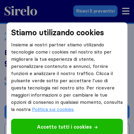
Sirelo.it
Ricevi 5 preventivi
Stiamo utilizando cookies
Home
Le 10 migliori aziende di traslochi in Italia
Mirandola
Eurogold Traslochi
Insieme ai nostri partner stiamo utilizando
Eurogold Traslochi
tecnologie come i cookies nel nostro sito per
migliorare la tua esperienza di utente,
9,2
basato su
11
personalizzare contenuto e annunci, fornire
recensioni di Sirelo e Google
i
funzioni e analizzare il nostro traffico. Clicca il
Confronta Eurogold Traslochi con altre
aziende di traslochi
di
pulsante verde sotto per accettare l’uso di
Mirandola
questa tecnologia nel nostro sito. Per ricevere
maggiori informazioni o per cambiare le tue
opzioni di consenso in qualsiasi momento, consulta
la nostra
Politica sui cookies
.
Chiedi preventivo
Accetto tutti i cookies
Scrivi una recensione