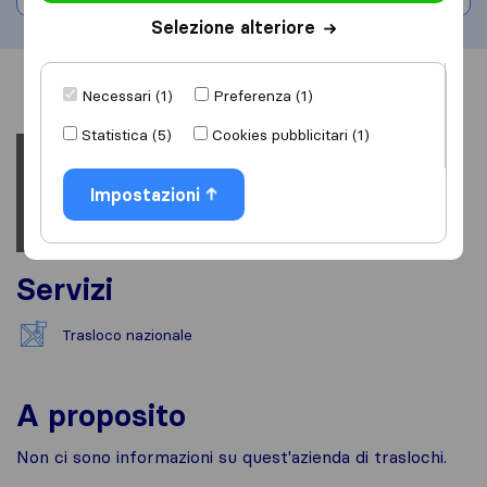
Selezione alteriore
Informazioni
Recensioni
Rivedi
Necessari (1)
Preferenza (1)
Statistica (5)
Cookies pubblicitari (1)
Impostazioni
Servizi
Trasloco nazionale
A proposito
Non ci sono informazioni su quest'azienda di traslochi.