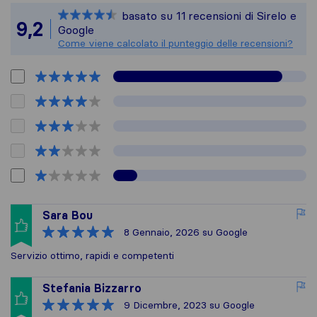
Sirelo non è respons
basato su
11
recensioni di Sirelo e
Tutte le recensioni
9,2
Google
Come viene calcolato il punteggio delle recensioni?
Sara Bou
8 Gennaio, 2026
su Google
Servizio ottimo, rapidi e competenti
Stefania Bizzarro
9 Dicembre, 2023
su Google