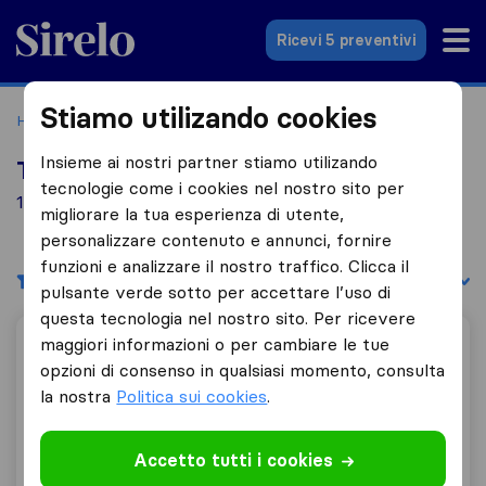
Sirelo.it
Ricevi 5 preventivi
Stiamo utilizando cookies
Home
Le 10 migliori aziende di traslochi in Italia
Minervino
Insieme ai nostri partner stiamo utilizando
Top 10 traslocatori a Minervino
tecnologie come i cookies nel nostro sito per
1 aziende di traslochi trovate a Minervino
migliorare la tua esperienza di utente,
personalizzare contenuto e annunci, fornire
funzioni e analizzare il nostro traffico. Clicca il
Filtri
Filtra per:
pulsante verde sotto per accettare l’uso di
questa tecnologia nel nostro sito. Per ricevere
maggiori informazioni o per cambiare le tue
Traslochi e trasporti Civilla
opzioni di consenso in qualsiasi momento, consulta
la nostra
Politica sui cookies
.
10,0
6
Accetto tutti i cookies
Traslochi e trasporti Civilla