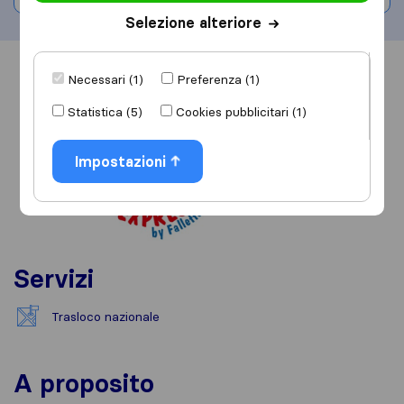
Selezione alteriore
Informazioni
Recensioni
Rivedi
Necessari (1)
Preferenza (1)
Statistica (5)
Cookies pubblicitari (1)
Impostazioni
Servizi
Trasloco nazionale
A proposito