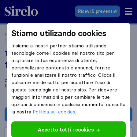
Sirelo.it
Ricevi 5 preventivi
Stiamo utilizando cookies
Home
Le 10 migliori aziende di traslochi in Italia
Milazzo
Traslochi New Mylae Express
Insieme ai nostri partner stiamo utilizando
Traslochi New Mylae Express
tecnologie come i cookies nel nostro sito per
migliorare la tua esperienza di utente,
10,0
basato su
6
personalizzare contenuto e annunci, fornire
recensioni di Sirelo e Google
i
funzioni e analizzare il nostro traffico. Clicca il
Confronta Traslochi New Mylae Express con altre
aziende di
pulsante verde sotto per accettare l’uso di
traslochi
di
Milazzo
questa tecnologia nel nostro sito. Per ricevere
maggiori informazioni o per cambiare le tue
opzioni di consenso in qualsiasi momento, consulta
la nostra
Politica sui cookies
.
Chiedi preventivo
Accetto tutti i cookies
Scrivi una recensione