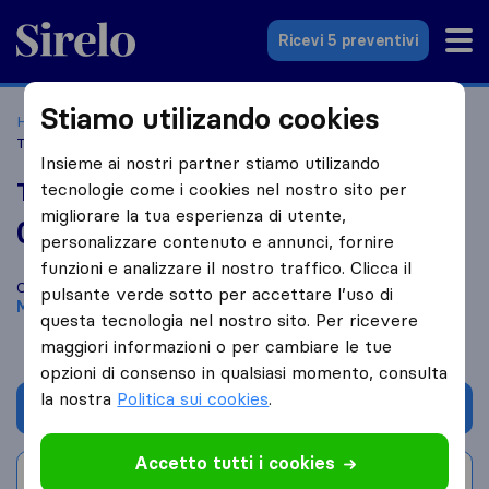
Sirelo.it
Ricevi 5 preventivi
Stiamo utilizando cookies
Home
Le 10 migliori aziende di traslochi in Italia
Milano
Traslochi T.T.S.
Insieme ai nostri partner stiamo utilizando
Traslochi T.T.S.
tecnologie come i cookies nel nostro sito per
migliorare la tua esperienza di utente,
0,0
basato su
0
personalizzare contenuto e annunci, fornire
recensioni di Sirelo e Google
i
funzioni e analizzare il nostro traffico. Clicca il
Confronta Traslochi T.T.S. con altre
aziende di traslochi
di
pulsante verde sotto per accettare l’uso di
Milano
questa tecnologia nel nostro sito. Per ricevere
maggiori informazioni o per cambiare le tue
opzioni di consenso in qualsiasi momento, consulta
la nostra
Politica sui cookies
.
Chiedi preventivo
Accetto tutti i cookies
Scrivi una recensione