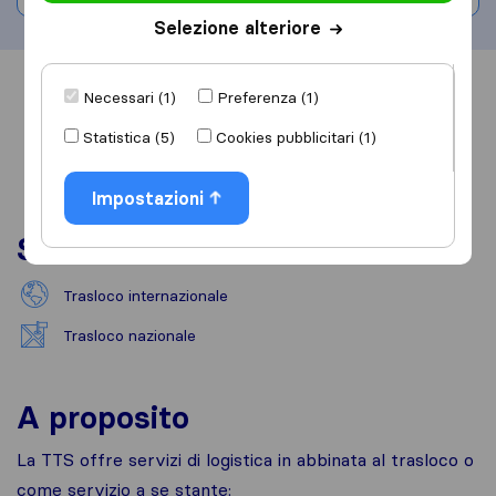
Selezione alteriore
Informazioni
Recensioni
Rivedi
Necessari (1)
Preferenza (1)
Statistica (5)
Cookies pubblicitari (1)
Impostazioni
Servizi
Trasloco internazionale
Trasloco nazionale
A proposito
La TTS offre servizi di logistica in abbinata al trasloco o
come servizio a se stante: