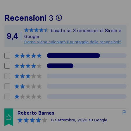
Per avere un quadro 
Recensioni
3
Sirelo non è respons
basato su
3
recensioni di Sirelo e
Tutte le recensioni 
9,4
Google
Come viene calcolato il punteggio delle recensioni?
Roberto Barnes
6 Settembre, 2020
su Google