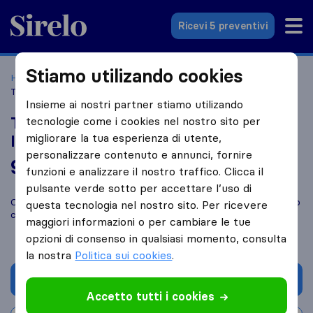
Sirelo.it
Ricevi 5 preventivi
Stiamo utilizando cookies
Home
Le 10 migliori aziende di traslochi in Italia
Milano
Traslochi Trasporti Nazionali Internazionali S.G. Milano
Insieme ai nostri partner stiamo utilizando
Traslochi Trasporti Nazionali
tecnologie come i cookies nel nostro sito per
migliorare la tua esperienza di utente,
Internazionali S.G. Milano
personalizzare contenuto e annunci, fornire
9,4
basato su
3
funzioni e analizzare il nostro traffico. Clicca il
recensioni di Sirelo e Google
i
pulsante verde sotto per accettare l’uso di
Confronta Traslochi Trasporti Nazionali Internazionali S.G. Milano
questa tecnologia nel nostro sito. Per ricevere
con altre
aziende di traslochi
di
Milano
maggiori informazioni o per cambiare le tue
opzioni di consenso in qualsiasi momento, consulta
la nostra
Politica sui cookies
.
Chiedi preventivo
Accetto tutti i cookies