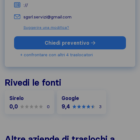
://
sgsrl.servizi@gmail.com
Suggerire una modifica?
Chiedi preventivo
+ confrontare con altri 4 traslocatori
Rivedi le fonti
Google
Sirelo
Google
0,0
9,4
0
3
Altre aziende di traslochi a