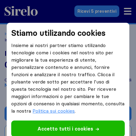
Sirelo.it
Ricevi 5 preventivi
Stiamo utilizando cookies
Home
Le 10 migliori aziende di traslochi in Italia
Milano
Impresa Zaid Khaled
Insieme ai nostri partner stiamo utilizando
Impresa Zaid Khaled
tecnologie come i cookies nel nostro sito per
migliorare la tua esperienza di utente,
0,0
basato su
0
personalizzare contenuto e annunci, fornire
recensioni di Sirelo e Google
i
funzioni e analizzare il nostro traffico. Clicca il
Confronta Impresa Zaid Khaled con altre
aziende di traslochi
di
pulsante verde sotto per accettare l’uso di
Milano
questa tecnologia nel nostro sito. Per ricevere
maggiori informazioni o per cambiare le tue
opzioni di consenso in qualsiasi momento, consulta
la nostra
Politica sui cookies
.
Chiedi preventivo
Accetto tutti i cookies
Scrivi una recensione