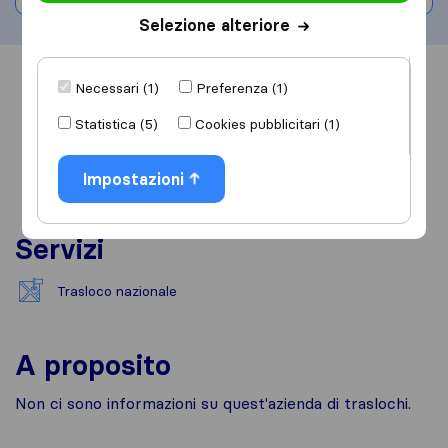
Selezione alteriore
Informazioni
Recensioni
Rivedi
Necessari (1)
Preferenza (1)
Statistica (5)
Cookies pubblicitari (1)
Impostazioni
Servizi
Trasloco nazionale
A proposito
Non ci sono informazioni su quest'azienda di traslochi.