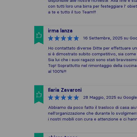
disponibile alle nostre richieste. Alla fine è
con tutti loro una birra per festeggiare l' ob
a te e tutto il tuo Team!!!
irma lanza
16 Settembre, 2025
su Goo
Ho contattato diverse Ditte per effettuare un 
si è dimostrato subito competitivo, sia come
Sia lui che i suoi ragazzi sono stati bravissim
Top! Soprattutto nel rimontaggio della cucina,
al 100%!!!
Ilaria Zavaroni
28 Maggio, 2025
su Google
Abbiamo da poco fatto il trasloco di casa aiut
nell'organizzazione che durante lo svolgiment
i nostri mobili con cura e attenzione e ci hann