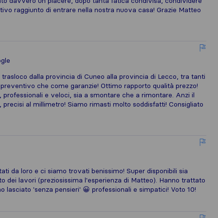
 stato davvero un piacere, dopo tanta fatica condivisa, condividere
iettivo raggiunto di entrare nella nostra nuova casa! Grazie Matteo
gle
trasloco dalla provincia di Cuneo alla provincia di Lecco, tra tanti
 preventivo che come garanzie! Ottimo rapporto qualità prezzo!
i, professionali e veloci, sia a smontare che a rimontare. Anzi il
 precisi al millimetro! Siamo rimasti molto soddisfatti! Consigliato
ati da loro e ci siamo trovati benissimo! Super disponibili sia
o dei lavori (preziosissima l'esperienza di Matteo). Hanno trattato
o lasciato 'senza pensieri' 😀 professionali e simpatici! Voto 10!