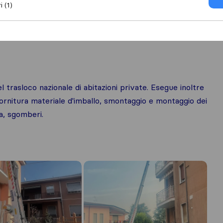
i (1)
to mezzo/facchino
l trasloco nazionale di abitazioni private. Esegue inoltre
a fornitura materiale d'imballo, smontaggio e montaggio dei
ia, sgomberi.