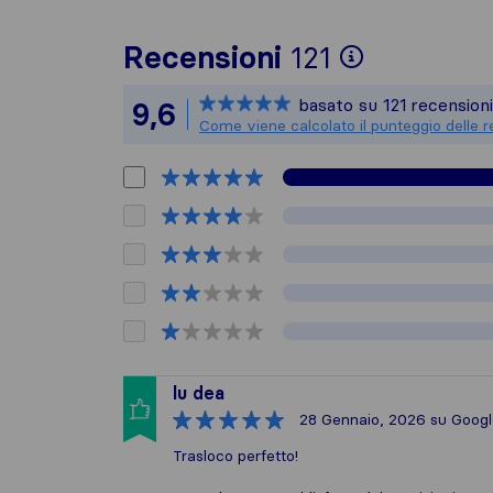
Per avere 
Recensioni
121
Sirelo non
basato su
121
recensioni
9,6
Tutte le r
Come viene calcolato il punteggio delle r
lu dea
28 Gennaio, 2026
su Googl
Trasloco perfetto!