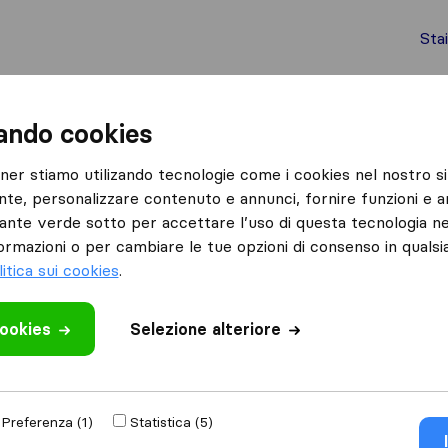
Sta
chi internazionali
Spedizione di container
Servizi
zando cookies
Merate
Traslochi Panzeri
tner stiamo utilizando tecnologie come i cookies nel nostro si
nte, personalizzare contenuto e annunci, fornire funzioni e an
lsante verde sotto per accettare l’uso di questa tecnologia ne
ormazioni o per cambiare le tue opzioni di consenso in quals
litica sui cookies
.
cookies
 recensione
Selezione alteriore
aslochi
di
Merate
Preferenza (1)
Statistica (5)