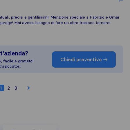
uali, precisi e gentilissimi! Menzione speciale a Fabrizio e Omar
arage! Mai avessi bisogno di fare un altro trasloco tornerei
t'azienda?
Chiedi preventivo
 facile e gratuito!
raslocatori.
1
2
3
Italiarecensioni.com