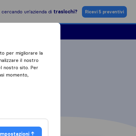
i cercando un'azienda di
traslochi?
Ricevi 5 preventivi
Aziende di traslochi
to per migliorare la
alizzare il nostro
l nostro sito. Per
iasi momento,
Impostazioni