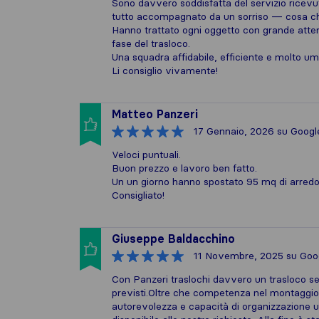
Sono davvero soddisfatta del servizio ricevuto:
tutto accompagnato da un sorriso — cosa ch
Hanno trattato ogni oggetto con grande atten
fase del trasloco.
Una squadra affidabile, efficiente e molto u
Li consiglio vivamente!
Matteo Panzeri
17 Gennaio, 2026
su Googl
Veloci puntuali.
Buon prezzo e lavoro ben fatto.
Un un giorno hanno spostato 95 mq di arredo
Consigliato!
Giuseppe Baldacchino
11 Novembre, 2025
su Goo
Con Panzeri traslochi davvero un trasloco senz
previsti.Oltre che competenza nel montaggio 
autorevolezza e capacità di organizzazione u