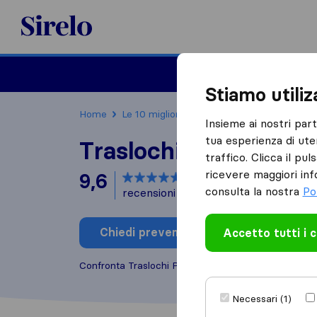
Sirelo.it
Traslochi
Traslo
Stiamo utili
Home
Le 10 migliori aziende di traslochi in Italia
Insieme ai nostri par
tua esperienza di ute
Traslochi Panzeri
traffico. Clicca il pu
ricevere maggiori inf
9,6
basato su
121
consulta la nostra
Po
recensioni di Sirelo e Google
i
Chiedi preventivo
Accetto tutti i 
Scrivi una
Confronta Traslochi Panzeri con altre
aziende di tr
Necessari (1)