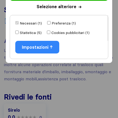
Selezione alteriore
Servizi
Trasloco nazionale
Necessari (1)
Preferenza (1)
Statistica (5)
Cookies pubblicitari (1)
A proposito
Impostazioni
La ditta Matera Service si occupa del trasloco su
territorio nazionale di abitazioni, uffici e aziende. Esegue
inoltre alcune operazioni correlate al trasloco quali
fornitura materiale d'imballo, imballaggio, smontaggio e
montaggio mobili,assistenza post trasloco.
Rivedi le fonti
Sirelo
0,0
0