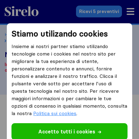
Sirelo.it
Ricevi 5 preventivi
Stiamo utilizando cookies
Home
Le 10 migliori aziende di traslochi in Italia
Massafra
Matera Service
Insieme ai nostri partner stiamo utilizando
Matera Service
tecnologie come i cookies nel nostro sito per
migliorare la tua esperienza di utente,
In base alle nostre informazioni, questa ditta non è più
personalizzare contenuto e annunci, fornire
operativa.
Stai cercando una ditta di traslochi?
Clicca qui
.
funzioni e analizzare il nostro traffico. Clicca il
pulsante verde sotto per accettare l’uso di
questa tecnologia nel nostro sito. Per ricevere
maggiori informazioni o per cambiare le tue
opzioni di consenso in qualsiasi momento, consulta
Informazioni
Recensioni
Rivedi
la nostra
Politica sui cookies
.
Accetto tutti i cookies