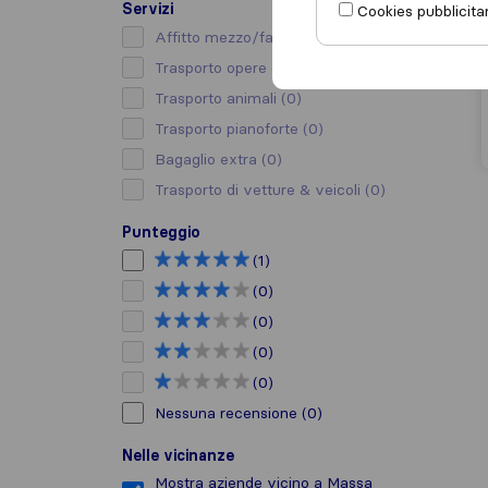
Servizi
Cookies pubblicitar
Affitto mezzo/facchino
(0)
Trasporto opere d’arte
(0)
Trasporto animali
(0)
Trasporto pianoforte
(0)
Bagaglio extra
(0)
Trasporto di vetture & veicoli
(0)
Punteggio
(1)
(0)
(0)
(0)
(0)
Nessuna recensione
(0)
Nelle vicinanze
Mostra aziende vicino a Massa