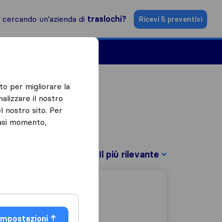
i cercando un'azienda di
traslochi?
Ricevi 5 preventivi
Aziende di traslochi
to per migliorare la
alizzare il nostro
l nostro sito. Per
iasi momento,
Filtra per:
Impostazioni