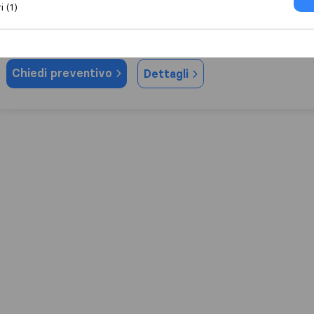
9,4
i (1)
13
Arvieri Davide - Traslochi & Trasporti
Massa Fiscaglia
Chiedi preventivo
Dettagli