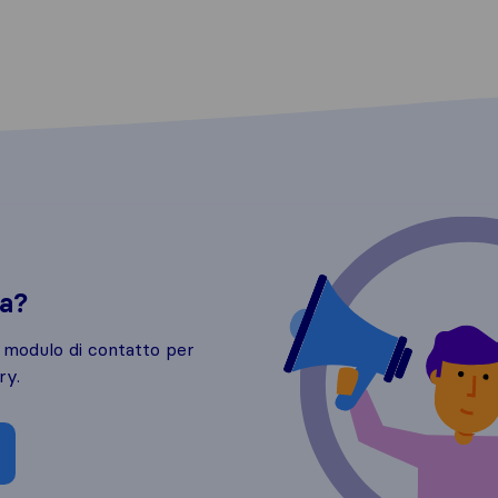
da?
o modulo di contatto per
ry.