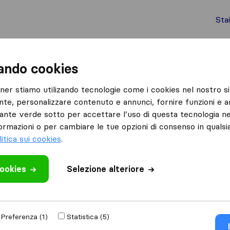
Sta
chi internazionali
Spedizione di container
Servizi
zando cookies
Massa Fiscaglia
tner stiamo utilizando tecnologie come i cookies nel nostro si
nte, personalizzare contenuto e annunci, fornire funzioni e an
scaglia
lsante verde sotto per accettare l’uso di questa tecnologia ne
ia
ormazioni o per cambiare le tue opzioni di consenso in quals
litica sui cookies
.
Risultati
cookies
Selezione alteriore
Arvieri Davide - Traslochi & Trasporti
Preferenza (1)
Statistica (5)