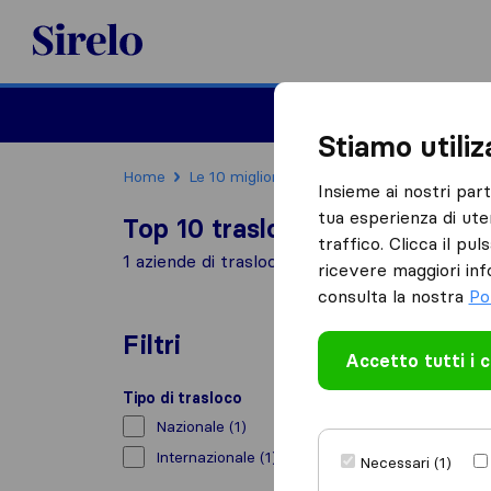
Sirelo.it
Traslochi
Traslo
Stiamo utili
Home
Le 10 migliori aziende di traslochi in Italia
Insieme ai nostri par
tua esperienza di ute
Top 10 traslocatori a Massa Fi
traffico. Clicca il pu
1 aziende di traslochi trovate a Massa Fiscagl
ricevere maggiori inf
consulta la nostra
Po
Filtri
Accetto tutti i 
Tipo di trasloco
Nazionale
(1)
Internazionale
(1)
Necessari (1)