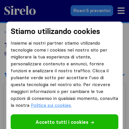
Sirelo.it
Ricevi 5 preventivi
Stiamo utilizando cookies
Home
Le 10 migliori aziende di traslochi in Italia
Marano
Insieme ai nostri partner stiamo utilizando
Top 10 traslocatori a Marano
tecnologie come i cookies nel nostro sito per
5 aziende di traslochi trovate a Marano
migliorare la tua esperienza di utente,
personalizzare contenuto e annunci, fornire
funzioni e analizzare il nostro traffico. Clicca il
Filtri
Filtra per:
pulsante verde sotto per accettare l’uso di
questa tecnologia nel nostro sito. Per ricevere
maggiori informazioni o per cambiare le tue
Puteoli Traslochi e Trasporti
opzioni di consenso in qualsiasi momento, consulta
la nostra
Politica sui cookies
.
9,1
101
Accetto tutti i cookies
Puteoli Traslochi e Trasporti