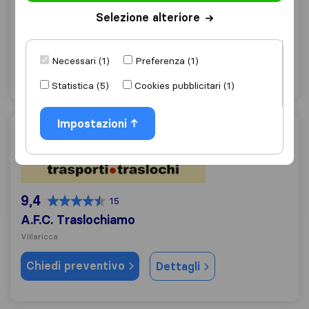
Villaricca
Selezione alteriore
Chiedi preventivo
Dettagli
Necessari (1)
Preferenza (1)
"Imballaggio di qualità"
1 valutazioni come
Statistica (5)
Cookies pubblicitari (1)
Impostazioni
A.F.C. Traslochiamo
9,4
15
A.F.C. Traslochiamo
Villaricca
Chiedi preventivo
Dettagli