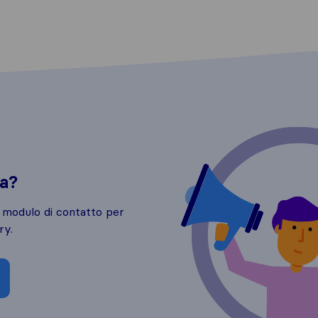
da?
o modulo di contatto per
ry.