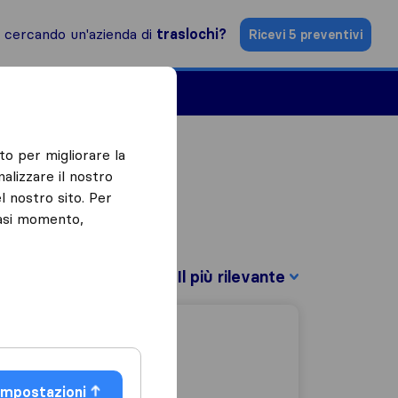
i cercando un'azienda di
traslochi?
Ricevi 5 preventivi
Aziende di traslochi
to per migliorare la
alizzare il nostro
l nostro sito. Per
iasi momento,
Filtra per:
Impostazioni