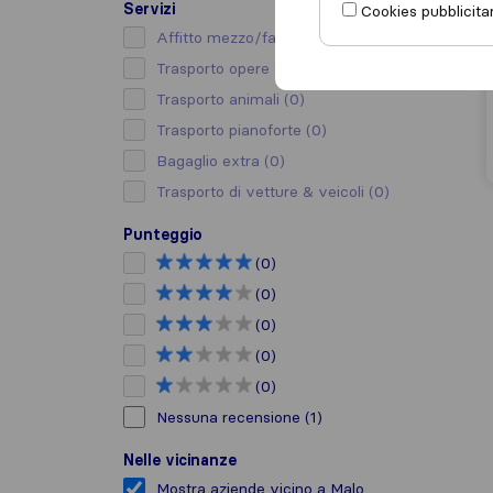
Servizi
Cookies pubblicitar
Affitto mezzo/facchino
(0)
Trasporto opere d’arte
(0)
Trasporto animali
(0)
Trasporto pianoforte
(0)
Bagaglio extra
(0)
Trasporto di vetture & veicoli
(0)
Punteggio
(0)
(0)
(0)
(0)
(0)
Nessuna recensione
(1)
Nelle vicinanze
Mostra aziende vicino a Malo