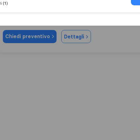
i (1)
0,0
0
Euroservice
Malo
Chiedi preventivo
Dettagli