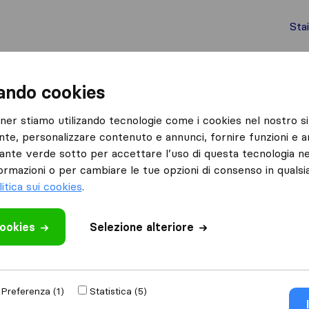
Sta
chi internazionali
Spedizione di container
Servizi
zando cookies
Malo
tner stiamo utilizando tecnologie come i cookies nel nostro si
nte, personalizzare contenuto e annunci, fornire funzioni e an
lsante verde sotto per accettare l’uso di questa tecnologia ne
ormazioni o per cambiare le tue opzioni di consenso in quals
litica sui cookies
.
Risultati
cookies
Selezione alteriore
Euroservice
Preferenza (1)
Statistica (5)