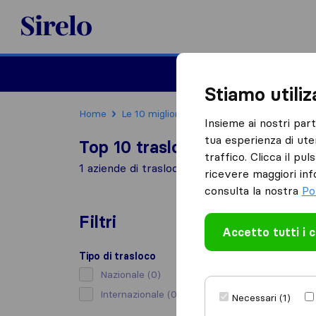
Sirelo.it
Traslochi
Traslo
Stiamo utili
Home
Le 10 migliori aziende di traslochi in Italia
Insieme ai nostri par
tua esperienza di ute
Top 10 traslocatori a Malo
traffico. Clicca il pu
1 aziende di traslochi trovate a Malo
ricevere maggiori inf
consulta la nostra
Po
Filtri
Accetto tutti i 
Tipo di trasloco
Nazionale
(0)
Internazionale
(0)
Necessari (1)