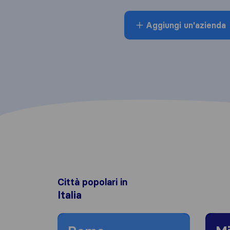
Aggiungi un'azienda
Città popolari in
Italia
Moving to Roma
Moving