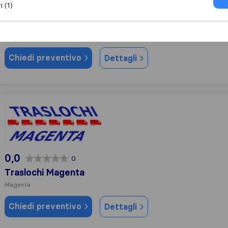
i (1)
9,8
62
MauryTLC Traslochi
Corbetta
Chiedi preventivo
Dettagli
Traslochi Magenta
0,0
0
Traslochi Magenta
Magenta
Chiedi preventivo
Dettagli