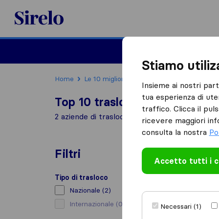
Sirelo.it
Traslochi
Traslo
Stiamo utili
Home
Le 10 migliori aziende di traslochi in Italia
Insieme ai nostri par
tua esperienza di ute
Top 10 traslocatori a Magenta
traffico. Clicca il pu
2 aziende di traslochi trovate a Magenta
ricevere maggiori inf
consulta la nostra
Po
Filtri
Accetto tutti i 
Tipo di trasloco
Nazionale
(2)
Internazionale
(0)
Necessari (1)