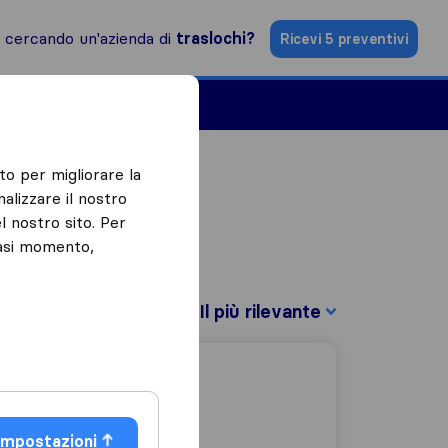
i cercando un'azienda di
traslochi?
Ricevi 5 preventivi
Aziende di traslochi
to per migliorare la
alizzare il nostro
l nostro sito. Per
iasi momento,
Filtra per:
Impostazioni