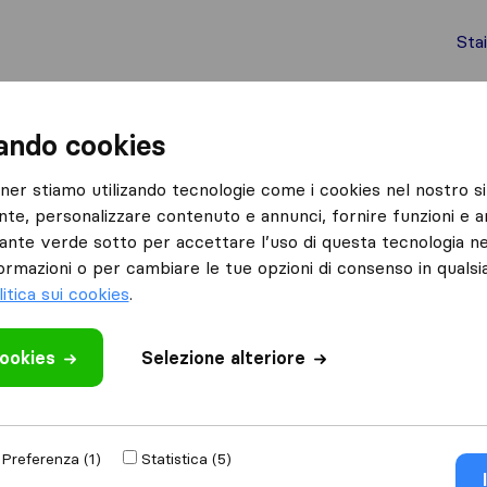
Sta
chi internazionali
Spedizione di container
Servizi
zando cookies
Magenta
tner stiamo utilizando tecnologie come i cookies nel nostro si
nte, personalizzare contenuto e annunci, fornire funzioni e an
lsante verde sotto per accettare l’uso di questa tecnologia ne
ormazioni o per cambiare le tue opzioni di consenso in quals
litica sui cookies
.
Risultati
cookies
Selezione alteriore
MauryTLC Traslochi
Preferenza (1)
Statistica (5)