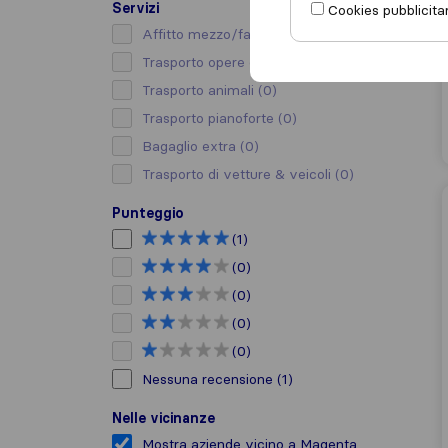
Servizi
Cookies pubblicitar
Affitto mezzo/facchino
(0)
Trasporto opere d’arte
(0)
Trasporto animali
(0)
Trasporto pianoforte
(0)
Bagaglio extra
(0)
Trasporto di vetture & veicoli
(0)
Punteggio
(1)
(0)
(0)
(0)
(0)
Nessuna recensione
(1)
Nelle vicinanze
Mostra aziende vicino a Magenta