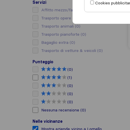
Servizi
Cookies pubblicitar
Affitto mezzo/facchino
(0)
Trasporto opere d’arte
(0)
Trasporto animali
(0)
Trasporto pianoforte
(0)
Bagaglio extra
(0)
Trasporto di vetture & veicoli
(0)
Punteggio
(0)
(1)
(0)
(0)
(0)
Nessuna recensione
(0)
Nelle vicinanze
Mostra aziende vicino a Lomello