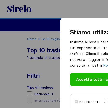
Sirelo.it
Traslochi
Traslo
Stiamo utili
Home
Le 10 migliori aziende di traslochi in Italia
Insieme ai nostri par
tua esperienza di ute
Top 10 traslocatori a Lomello
traffico. Clicca il pu
1 aziende di traslochi trovate a Lomello
ricevere maggiori inf
consulta la nostra
Po
Filtri
Accetto tutti i 
Tipo di trasloco
Nazionale
(1)
Internazionale
(0)
Necessari (1)