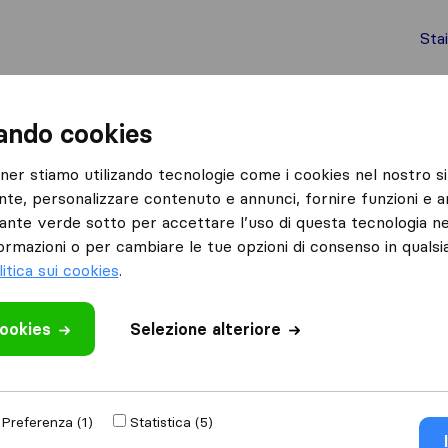
Sta
chi internazionali
Spedizione di container
Servizi
zando cookies
Lomello
tner stiamo utilizando tecnologie come i cookies nel nostro si
nte, personalizzare contenuto e annunci, fornire funzioni e an
lsante verde sotto per accettare l’uso di questa tecnologia ne
ormazioni o per cambiare le tue opzioni di consenso in quals
litica sui cookies
.
Risultati
cookies
Selezione alteriore
Traslochi la longobarda Pavia Novara Vigevano
Preferenza (1)
Statistica (5)