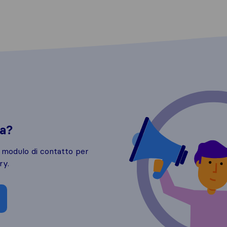
da?
o modulo di contatto per
ry.