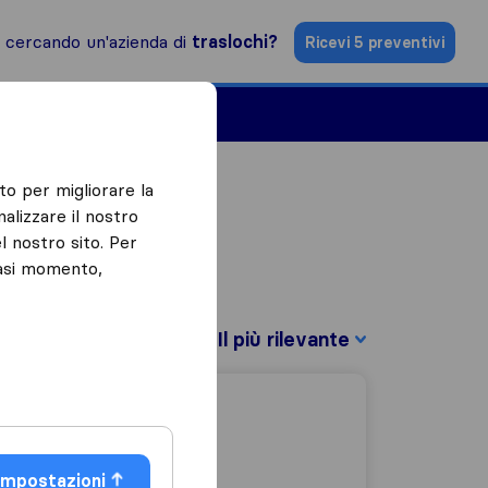
i cercando un'azienda di
traslochi?
Ricevi 5 preventivi
Aziende di traslochi
to per migliorare la
alizzare il nostro
l nostro sito. Per
iasi momento,
Filtra per:
Impostazioni