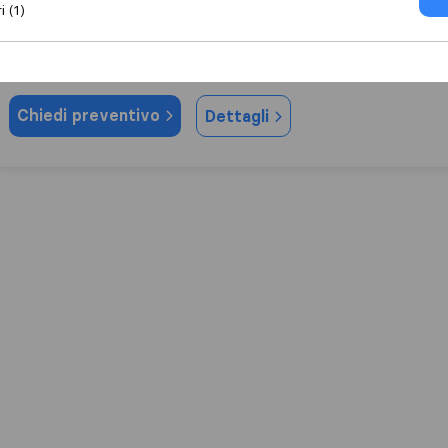
i (1)
8,6
10
Traslochi la longobarda Pavia Novara Vigevano
Lomello
Chiedi preventivo
Dettagli