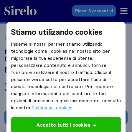
Sirelo.it
Ricevi 5 preventivi
Stiamo utilizando cookies
Home
Le 10 migliori aziende di traslochi in Italia
Livorno
Nuova Trasporti Berni & C. Traslochi e Depositi
Insieme ai nostri partner stiamo utilizando
Nuova Trasporti Berni & C. Traslochi e
tecnologie come i cookies nel nostro sito per
Depositi
migliorare la tua esperienza di utente,
personalizzare contenuto e annunci, fornire
8,8
basato su
8
funzioni e analizzare il nostro traffico. Clicca il
recensioni di Sirelo e Google
i
pulsante verde sotto per accettare l’uso di
Confronta Nuova Trasporti Berni & C. Traslochi e Depositi con
questa tecnologia nel nostro sito. Per ricevere
altre
aziende di traslochi
di
Livorno
maggiori informazioni o per cambiare le tue
opzioni di consenso in qualsiasi momento, consulta
la nostra
Politica sui cookies
.
Chiedi preventivo
Accetto tutti i cookies