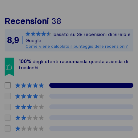
Per avere un quadro p
Recensioni
38
Sirelo non è responsa
basato su
38
recensioni di Sirelo e
Tutte le recensioni r
8,9
Google
Come viene calcolato il punteggio delle recensioni?
100%
degli utenti raccomanda questa azienda di
traslochi