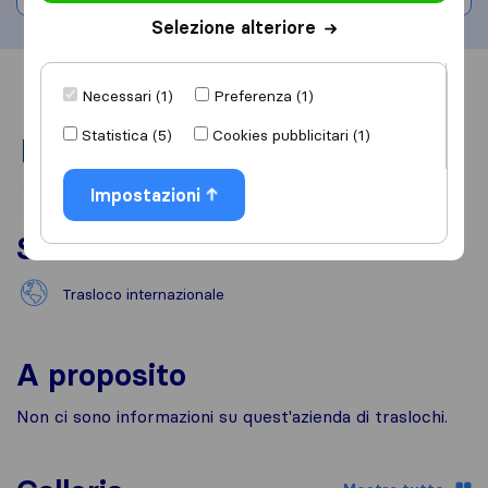
Selezione alteriore
Informazioni
Recensioni
Rivedi
Necessari (1)
Preferenza (1)
Statistica (5)
Cookies pubblicitari (1)
Impostazioni
Servizi
Trasloco internazionale
A proposito
Non ci sono informazioni su quest'azienda di traslochi.