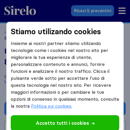
Sirelo.it
Ricevi 5 preventivi
Stiamo utilizando cookies
Home
Le 10 migliori aziende di traslochi in Italia
Livorno
Blu Cargo Shipping
Insieme ai nostri partner stiamo utilizando
Blu Cargo Shipping
tecnologie come i cookies nel nostro sito per
migliorare la tua esperienza di utente,
8,9
basato su
38
personalizzare contenuto e annunci, fornire
recensioni di Sirelo e Google
i
funzioni e analizzare il nostro traffico. Clicca il
Confronta Blu Cargo Shipping con altre
aziende di traslochi
di
pulsante verde sotto per accettare l’uso di
Livorno
questa tecnologia nel nostro sito. Per ricevere
maggiori informazioni o per cambiare le tue
opzioni di consenso in qualsiasi momento, consulta
la nostra
Politica sui cookies
.
Chiedi preventivo
Accetto tutti i cookies
Scrivi una recensione