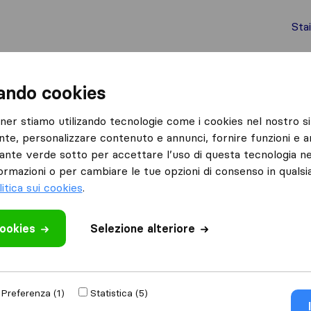
Sta
chi internazionali
Spedizione di container
Servizi
zando cookies
Leno
PF Traslochi Brescia
tner stiamo utilizando tecnologie come i cookies nel nostro si
nte, personalizzare contenuto e annunci, fornire funzioni e an
lsante verde sotto per accettare l’uso di questa tecnologia ne
ormazioni o per cambiare le tue opzioni di consenso in quals
litica sui cookies
.
cookies
 recensione
Selezione alteriore
 traslochi
di
Leno
Preferenza (1)
Statistica (5)