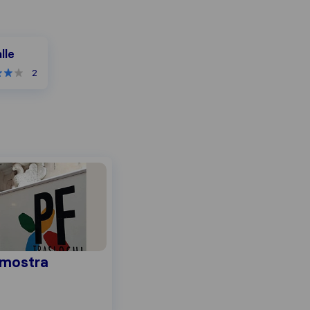
lle
2
 mostra