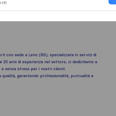
i (1)
to mezzo/facchino
Trasporto pianoforte
rti con sede a Leno (BS), specializzata in servizi di
e 20 anni di esperienza nel settore, ci dedichiamo a
 senza stress per i nostri clienti.
a qualità, garantendo professionalità, puntualità e