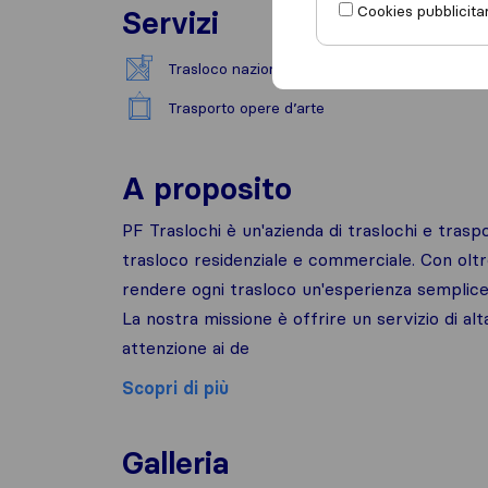
Cookies pubblicitar
Servizi
Trasloco nazionale
Affit
Trasporto opere d’arte
A proposito
PF Traslochi è un'azienda di traslochi e traspo
trasloco residenziale e commerciale. Con oltr
rendere ogni trasloco un'esperienza semplice e
La nostra missione è offrire un servizio di alt
attenzione ai de
Scopri di più
Galleria