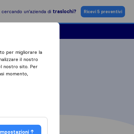
i cercando un'azienda di
traslochi?
Ricevi 5 preventivi
Aziende di traslochi
to per migliorare la
alizzare il nostro
l nostro sito. Per
iasi momento,
Impostazioni