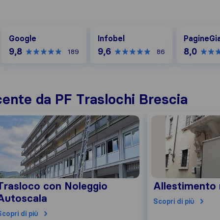
Google
Infobel
PagineGialle
Google
Infobel
PagineGia
9,8
9,6
8,0
189
86
cente da PF Traslochi Brescia
Trasloco con Noleggio
Allestimento
Autoscala
Scopri di più
Scopri di più