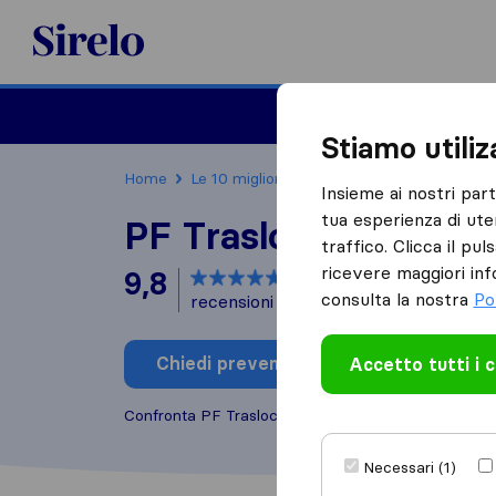
Sirelo.it
Traslochi
Traslo
Stiamo utili
Home
Le 10 migliori aziende di traslochi in Italia
Insieme ai nostri par
tua esperienza di ute
PF Traslochi Brescia
traffico. Clicca il pu
ricevere maggiori inf
9,8
basato su
189
consulta la nostra
Po
recensioni di Sirelo e Google
i
Chiedi preventivo
Accetto tutti i 
Scrivi una
Confronta PF Traslochi Brescia con altre
aziende di
Necessari (1)