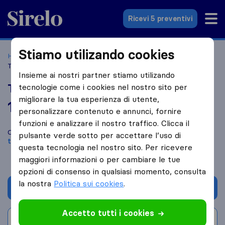
Sirelo.it
Ricevi 5 preventivi
Stiamo utilizando cookies
Home
Le 10 migliori aziende di traslochi in Italia
Lecce
Traslochi Caracuta Angelo
Insieme ai nostri partner stiamo utilizando
Traslochi Caracuta Angelo
tecnologie come i cookies nel nostro sito per
migliorare la tua esperienza di utente,
10,0
basato su
6
personalizzare contenuto e annunci, fornire
recensioni di Sirelo e Google
i
funzioni e analizzare il nostro traffico. Clicca il
Confronta Traslochi Caracuta Angelo con altre
aziende di
pulsante verde sotto per accettare l’uso di
traslochi
di
Lecce
questa tecnologia nel nostro sito. Per ricevere
maggiori informazioni o per cambiare le tue
opzioni di consenso in qualsiasi momento, consulta
la nostra
Politica sui cookies
.
Chiedi preventivo
Accetto tutti i cookies
Scrivi una recensione