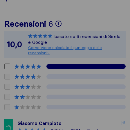
Per avere un quadro 
Recensioni
6
Sirelo non è respons
basato su
6
recensioni di Sirelo
Tutte le recensioni 
e Google
10,0
Come viene calcolato il punteggio delle
recensioni?
Giacomo Campioto