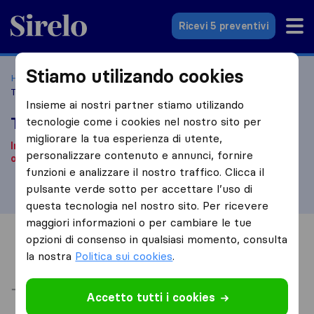
Sirelo.it
Ricevi 5 preventivi
Stiamo utilizando cookies
Home
Le 10 migliori aziende di traslochi in Italia
L'Aquila
Traslochi e Trasporti Ciemme
Insieme ai nostri partner stiamo utilizando
Traslochi e Trasporti Ciemme
tecnologie come i cookies nel nostro sito per
migliorare la tua esperienza di utente,
In base alle nostre informazioni, questa ditta non è più
personalizzare contenuto e annunci, fornire
operativa.
Stai cercando una ditta di traslochi?
Clicca qui
.
funzioni e analizzare il nostro traffico. Clicca il
pulsante verde sotto per accettare l’uso di
questa tecnologia nel nostro sito. Per ricevere
maggiori informazioni o per cambiare le tue
opzioni di consenso in qualsiasi momento, consulta
Informazioni
Recensioni
Rivedi
la nostra
Politica sui cookies
.
Accetto tutti i cookies