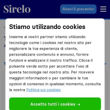
Sirelo.it
Ricevi 5 preventivi
Stiamo utilizando cookies
Home
Le 10 migliori aziende di traslochi in Italia
Ladispoli
Insieme ai nostri partner stiamo utilizando
Top 10 traslocatori a Ladispoli
tecnologie come i cookies nel nostro sito per
4 aziende di traslochi trovate a Ladispoli
migliorare la tua esperienza di utente,
personalizzare contenuto e annunci, fornire
funzioni e analizzare il nostro traffico. Clicca il
Filtri
Filtra per:
pulsante verde sotto per accettare l’uso di
questa tecnologia nel nostro sito. Per ricevere
maggiori informazioni o per cambiare le tue
Sferrazza Traslochi Nazionali e Internazionali.
opzioni di consenso in qualsiasi momento, consulta
la nostra
Politica sui cookies
.
7,9
3
Accetto tutti i cookies
Sferrazza Traslochi Nazionali e Internazionali.