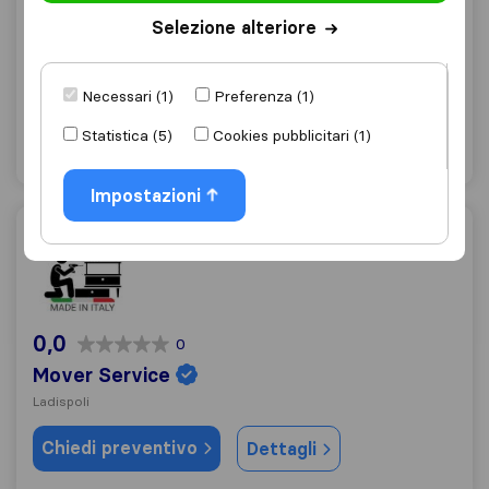
Selezione alteriore
Ladispoli
Chiedi preventivo
Dettagli
Necessari (1)
Preferenza (1)
Statistica (5)
Cookies pubblicitari (1)
"Imballaggio di qualità"
1 valutazioni come
Impostazioni
Mover Service
0,0
0
Mover Service
Ladispoli
Chiedi preventivo
Dettagli