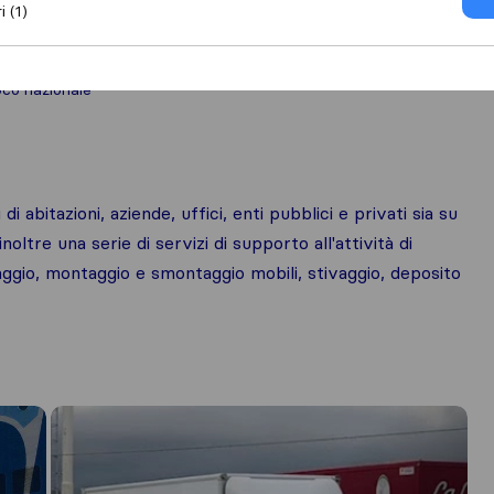
i (1)
oco nazionale
i abitazioni, aziende, uffici, enti pubblici e privati sia su
noltre una serie di servizi di supporto all'attività di
laggio, montaggio e smontaggio mobili, stivaggio, deposito