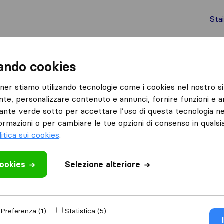
Sta
chi internazionali
Spedizione di container
Servizi
zando cookies
LA SPEZIA
Traslochi La Ligure
tner stiamo utilizando tecnologie come i cookies nel nostro si
nte, personalizzare contenuto e annunci, fornire funzioni e an
lsante verde sotto per accettare l’uso di questa tecnologia ne
ormazioni o per cambiare le tue opzioni di consenso in quals
litica sui cookies
.
cookies
 recensione
Selezione alteriore
traslochi
di
La
Preferenza (1)
Statistica (5)