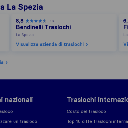
 a La Spezia
8,8
6
19
Bendinelli Traslochi
F
La Spezia
La
Visualizza azienda di traslochi
Vi
ia
i nazionali
Traslochi internazi
asloco
Costo del trasloco
zzare un trasloco
Top 10 ditte traslochi interna