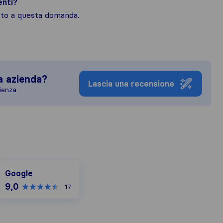
enti?
osto a questa domanda.
a azienda?
Lascia una recensione
ienza.
Google
Google
9,0
17