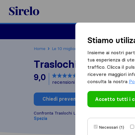
Sirelo.it
Traslochi
Traslo
Stiamo utili
Home
Le 10 migliori aziende di traslochi in Italia
Insieme ai nostri par
tua esperienza di ute
Traslochi La Ligure
traffico. Clicca il pu
ricevere maggiori inf
9,0
basato su
17
consulta la nostra
Po
recensioni di Sirelo e Google
i
Chiedi preventivo
Accetto tutti i 
Scrivi una
Confronta Traslochi La Ligure con altre
aziende di 
Spezia
Necessari (1)