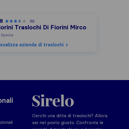
,8
30
iorini Traslochi Di Fiorini Mirco
 Spezia
sualizza azienda di traslochi
Sirelo.it
onali
Cerchi una ditta di traslochi? Allora
zionali
sei nel posto giusto. Confronta le