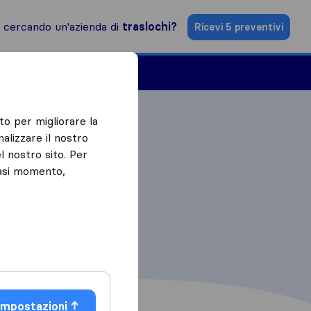
i cercando un'azienda di
traslochi?
Ricevi 5 preventivi
Aziende di traslochi
to per migliorare la
alizzare il nostro
l nostro sito. Per
iasi momento,
Impostazioni