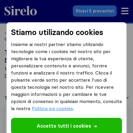
Sirelo.it
Ricevi 5 preventivi
Stiamo utilizando cookies
Home
Le 10 migliori aziende di traslochi in Italia
Isola Del
Gran Sasso D'italia
Insieme ai nostri partner stiamo utilizando
tecnologie come i cookies nel nostro sito per
Top 10 traslocatori a Isola Del Gran
migliorare la tua esperienza di utente,
Sasso D'italia
personalizzare contenuto e annunci, fornire
1 aziende di traslochi trovate a Isola Del Gran Sasso
funzioni e analizzare il nostro traffico. Clicca il
D'italia
pulsante verde sotto per accettare l’uso di
questa tecnologia nel nostro sito. Per ricevere
maggiori informazioni o per cambiare le tue
Filtri
Filtra per:
opzioni di consenso in qualsiasi momento, consulta
la nostra
Politica sui cookies
.
Tmc Service
Accetto tutti i cookies