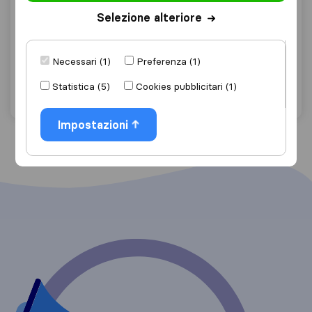
0,0
Selezione alteriore
0
Tmc Service
Isola Del Gran Sasso D'italia
Necessari (1)
Preferenza (1)
Chiedi preventivo
Dettagli
Statistica (5)
Cookies pubblicitari (1)
Impostazioni