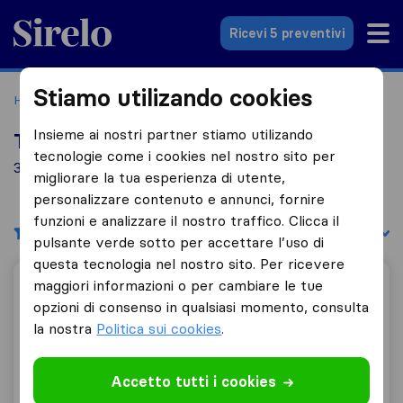
Sirelo.it
Ricevi 5 preventivi
Stiamo utilizando cookies
Home
Le 10 migliori aziende di traslochi in Italia
Isernia
Insieme ai nostri partner stiamo utilizando
Top 10 traslocatori a Isernia
tecnologie come i cookies nel nostro sito per
3 aziende di traslochi trovate a Isernia
migliorare la tua esperienza di utente,
personalizzare contenuto e annunci, fornire
funzioni e analizzare il nostro traffico. Clicca il
Filtri
Filtra per:
pulsante verde sotto per accettare l’uso di
questa tecnologia nel nostro sito. Per ricevere
maggiori informazioni o per cambiare le tue
Traslochi Biscotti
opzioni di consenso in qualsiasi momento, consulta
la nostra
Politica sui cookies
.
9,8
22
Accetto tutti i cookies
Traslochi Biscotti