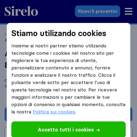
Sirelo.it
Ricevi 5 preventivi
Stiamo utilizando cookies
Home
Le 10 migliori aziende di traslochi in Italia
Imola
Atfi Cooperativa Facchini Imolesi
Insieme ai nostri partner stiamo utilizando
Atfi Cooperativa Facchini Imolesi
tecnologie come i cookies nel nostro sito per
migliorare la tua esperienza di utente,
8,4
basato su
54
personalizzare contenuto e annunci, fornire
recensioni di Sirelo e Google
i
funzioni e analizzare il nostro traffico. Clicca il
Confronta Atfi Cooperativa Facchini Imolesi con altre
aziende
pulsante verde sotto per accettare l’uso di
di traslochi
di
Imola
questa tecnologia nel nostro sito. Per ricevere
maggiori informazioni o per cambiare le tue
opzioni di consenso in qualsiasi momento, consulta
la nostra
Politica sui cookies
.
Chiedi preventivo
Accetto tutti i cookies
Scrivi una recensione