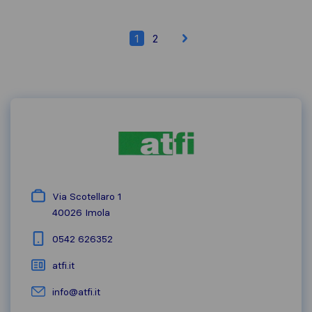
1
2
Via Scotellaro 1
40026
Imola
0542 626352
atfi.it
info@atfi.it