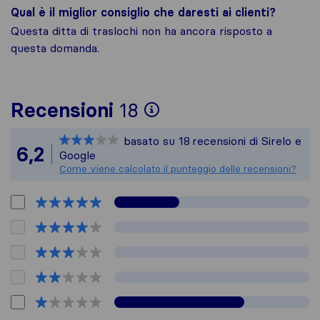
Qual è il miglior consiglio che daresti ai clienti?
Questa ditta di traslochi non ha ancora risposto a
questa domanda.
Per avere un quadro
Recensioni
18
Sirelo non è respon
basato su
18
recensioni di Sirelo e
Tutte le recensioni
6,2
Google
Come viene calcolato il punteggio delle recensioni?