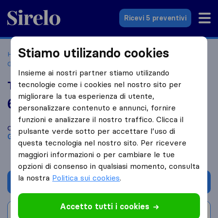
Sirelo.it
Ricevi 5 preventivi
Stiamo utilizando cookies
Home
Le 10 migliori aziende di traslochi in Italia
Grottammare
Traslochi Marconi
Insieme ai nostri partner stiamo utilizando
Traslochi Marconi
tecnologie come i cookies nel nostro sito per
migliorare la tua esperienza di utente,
6,2
basato su
18
personalizzare contenuto e annunci, fornire
recensioni di Sirelo e Google
i
funzioni e analizzare il nostro traffico. Clicca il
Confronta Traslochi Marconi con altre
aziende di traslochi
di
pulsante verde sotto per accettare l’uso di
Grottammare
questa tecnologia nel nostro sito. Per ricevere
maggiori informazioni o per cambiare le tue
opzioni di consenso in qualsiasi momento, consulta
la nostra
Politica sui cookies
.
Chiedi preventivo
Accetto tutti i cookies
Scrivi una recensione