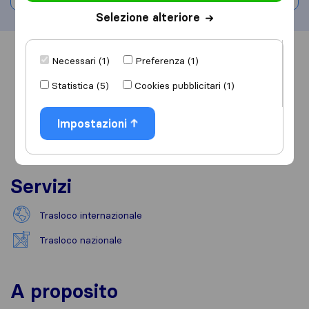
Selezione alteriore
Informazioni
Recensioni
Rivedi
Necessari (1)
Preferenza (1)
Statistica (5)
Cookies pubblicitari (1)
Impostazioni
Servizi
Trasloco internazionale
Trasloco nazionale
A proposito