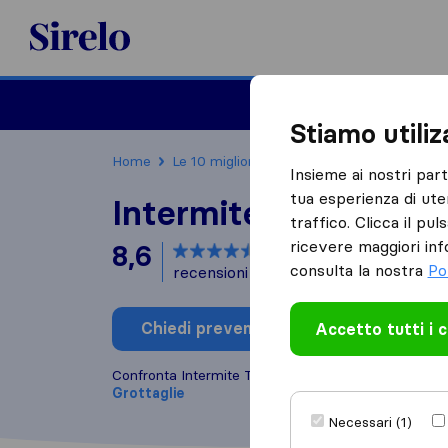
Sirelo.it
Traslochi
Traslo
Stiamo utili
Home
Le 10 migliori aziende di traslochi in Italia
Insieme ai nostri par
tua esperienza di ute
Intermite Traslochi
traffico. Clicca il pu
ricevere maggiori inf
8,6
basato su
16
consulta la nostra
Po
recensioni di Sirelo e Google
i
Chiedi preventivo
Accetto tutti i 
Scrivi una
Confronta Intermite Traslochi con altre
aziende di t
Grottaglie
Necessari (1)