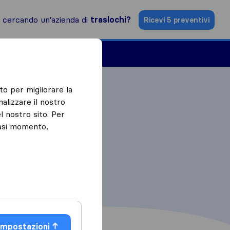
i cercando un'azienda di
traslochi?
Ricevi 5 preventivi
Aziende di traslochi
to per migliorare la
alizzare il nostro
l nostro sito. Per
iasi momento,
Impostazioni