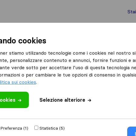
Sta
chi internazionali
Spedizione di container
Servizi
zando cookies
Grottaglie
Intermite Traslochi
tner stiamo utilizando tecnologie come i cookies nel nostro si
nte, personalizzare contenuto e annunci, fornire funzioni e an
lsante verde sotto per accettare l’uso di questa tecnologia ne
ormazioni o per cambiare le tue opzioni di consenso in quals
litica sui cookies
.
cookies
 recensione
Selezione alteriore
raslochi
di
Preferenza (1)
Statistica (5)