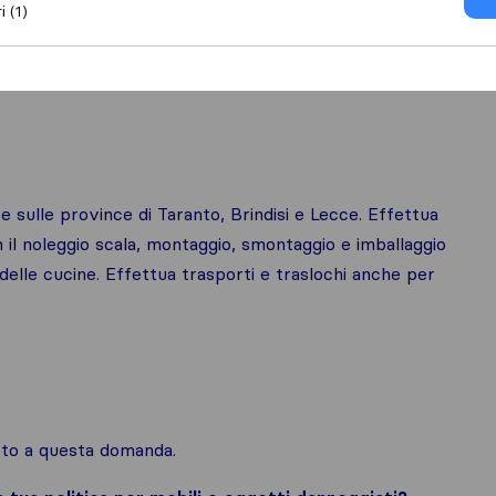
i (1)
 sulle province di Taranto, Brindisi e Lecce. Effettua
con il noleggio scala, montaggio, smontaggio e imballaggio
 delle cucine. Effettua trasporti e traslochi anche per
osto a questa domanda.