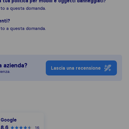
la tua politica per mobili e oggetti danneggiati?
osto a questa domanda.
enti?
osto a questa domanda.
a azienda?
Lascia una recensione
ienza.
oogle
Google
8,6
16