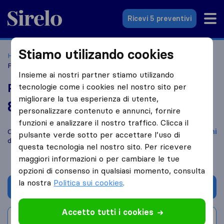
Sirelo.it
Ricevi 5 preventivi
Stiamo utilizando cookies
Home
Le 10 migliori aziende di traslochi in Italia
Grosio
Pini Antonino Traslochi
Insieme ai nostri partner stiamo utilizando
Pini Antonino Traslochi
tecnologie come i cookies nel nostro sito per
migliorare la tua esperienza di utente,
8,6
basato su
4
personalizzare contenuto e annunci, fornire
recensioni di Sirelo e Google
i
funzioni e analizzare il nostro traffico. Clicca il
Confronta Pini Antonino Traslochi con altre
aziende di traslochi
pulsante verde sotto per accettare l’uso di
di
Grosio
questa tecnologia nel nostro sito. Per ricevere
maggiori informazioni o per cambiare le tue
opzioni di consenso in qualsiasi momento, consulta
la nostra
Politica sui cookies
.
Chiedi preventivo
Accetto tutti i cookies
Scrivi una recensione