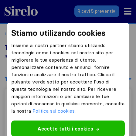
Sirelo.it
Ricevi 5 preventivi
Stiamo utilizando cookies
Home
Le 10 migliori aziende di traslochi in Italia
Gorizia
Insieme ai nostri partner stiamo utilizando
Top 10 traslocatori a Gorizia
tecnologie come i cookies nel nostro sito per
3 aziende di traslochi trovate a Gorizia
migliorare la tua esperienza di utente,
personalizzare contenuto e annunci, fornire
funzioni e analizzare il nostro traffico. Clicca il
Filtri
Filtra per:
pulsante verde sotto per accettare l’uso di
questa tecnologia nel nostro sito. Per ricevere
maggiori informazioni o per cambiare le tue
Moschion Traslochi di Simone Colugnati
opzioni di consenso in qualsiasi momento, consulta
la nostra
Politica sui cookies
.
10,0
40
Accetto tutti i cookies
Moschion Traslochi di Simone Colugnati