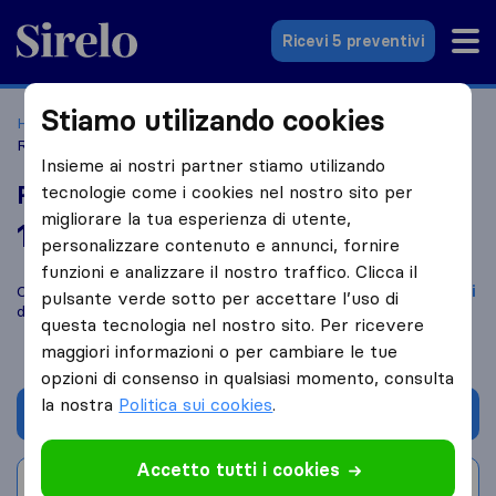
Sirelo.it
Ricevi 5 preventivi
Stiamo utilizando cookies
Home
Le 10 migliori aziende di traslochi in Italia
Genova
Resti Matteo Traslochi
Insieme ai nostri partner stiamo utilizando
Resti Matteo Traslochi
tecnologie come i cookies nel nostro sito per
migliorare la tua esperienza di utente,
10,0
basato su
3
personalizzare contenuto e annunci, fornire
recensioni di Sirelo e Google
i
funzioni e analizzare il nostro traffico. Clicca il
Confronta Resti Matteo Traslochi con altre
aziende di traslochi
pulsante verde sotto per accettare l’uso di
di
Genova
questa tecnologia nel nostro sito. Per ricevere
maggiori informazioni o per cambiare le tue
opzioni di consenso in qualsiasi momento, consulta
la nostra
Politica sui cookies
.
Chiedi preventivo
Accetto tutti i cookies
Scrivi una recensione