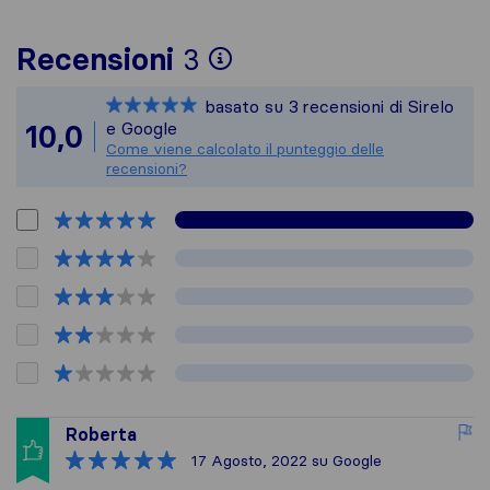
Per avere un quadro 
Recensioni
3
Sirelo non è respons
basato su
3
recensioni di Sirelo
Tutte le recensioni 
e Google
10,0
Come viene calcolato il punteggio delle
recensioni?
Roberta
17 Agosto, 2022
su Google