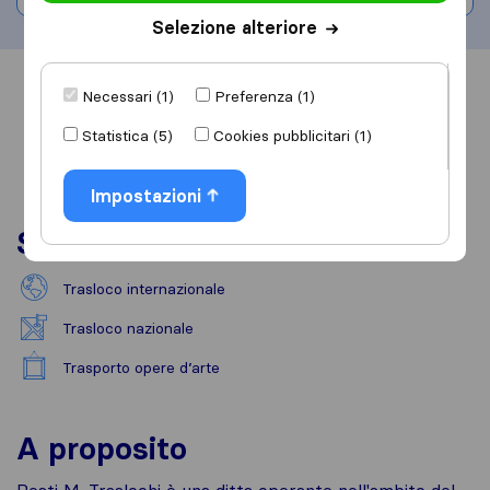
Selezione alteriore
Informazioni
Recensioni
Rivedi
Necessari (1)
Preferenza (1)
Statistica (5)
Cookies pubblicitari (1)
Impostazioni
Servizi
Trasloco internazionale
Trasloco nazionale
Trasporto opere d’arte
A proposito
Resti M. Traslochi è una ditta operante nell'ambito del