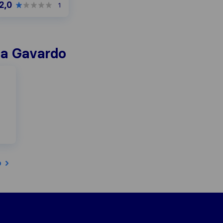
2,0
1
i a Gavardo
o