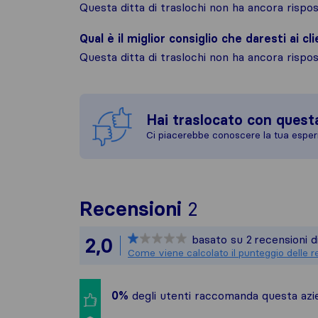
Questa ditta di traslochi non ha ancora risp
Qual è il miglior consiglio che daresti ai cli
Questa ditta di traslochi non ha ancora risp
Hai traslocato con quest
Ci piacerebbe conoscere la tua esper
Per avere un q
Recensioni
2
Sirelo non è r
basato su
2
recensioni d
2,0
Tutte le recen
Come viene calcolato il punteggio delle r
0%
degli utenti raccomanda questa azie