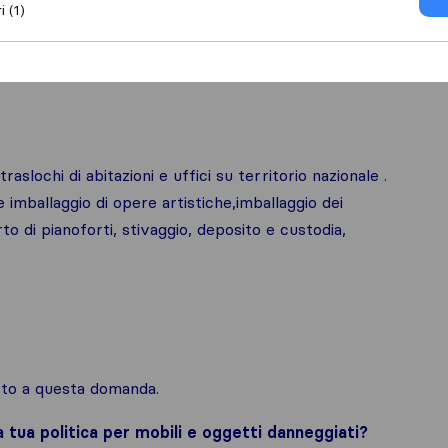
i (1)
raslochi di abitazioni e uffici su territorio nazionale .
imballaggio di opere artistiche,imballaggio dei
to di pianoforti, stivaggio, deposito e custodia,
osto a questa domanda.
la tua politica per mobili e oggetti danneggiati?