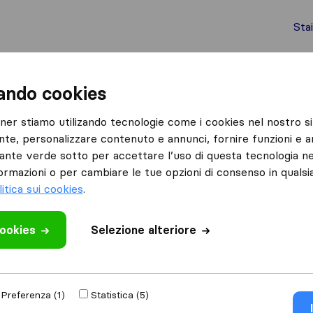
Sta
chi internazionali
Spedizione di container
Servizi
zando cookies
Gavardo
Traslochi Milesi
tner stiamo utilizando tecnologie come i cookies nel nostro si
nte, personalizzare contenuto e annunci, fornire funzioni e an
Cosa dicono i clienti
lsante verde sotto per accettare l’uso di questa tecnologia ne
Incompetenza (1)
ormazioni o per cambiare le tue opzioni di consenso in quals
litica sui cookies
.
cookies
 recensione
Selezione alteriore
lochi
di
Gavardo
Preferenza (1)
Statistica (5)