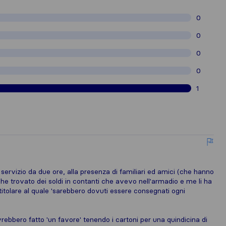
0
0
0
0
1
 servizio da due ore, alla presenza di familiari ed amici (che hanno
che trovato dei soldi in contanti che avevo nell'armadio e me li ha
 titolare al quale 'sarebbero dovuti essere consegnati ogni
avrebbero fatto 'un favore' tenendo i cartoni per una quindicina di