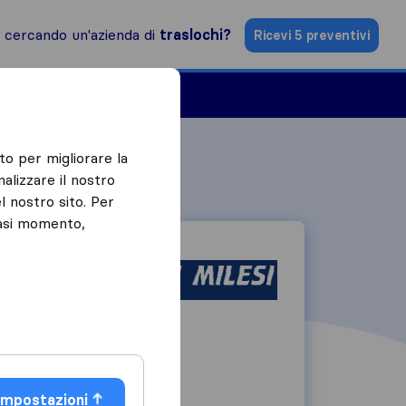
i cercando un'azienda di
traslochi?
Ricevi 5 preventivi
Aziende di traslochi
to per migliorare la
alizzare il nostro
l nostro sito. Per
iasi momento,
32, V. S. Lucia
25085
Gavardo
Impostazioni
0365 31363