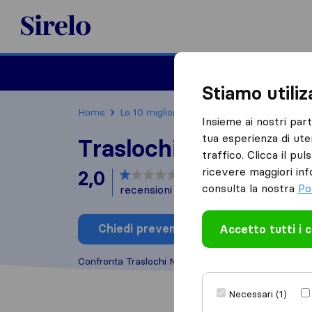
Sirelo.it
Traslochi
Traslo
Stiamo utili
Home
Le 10 migliori aziende di traslochi in Italia
Insieme ai nostri par
tua esperienza di ute
Traslochi Milesi
traffico. Clicca il pu
ricevere maggiori inf
2,0
basato su
2
consulta la nostra
Po
recensioni di Sirelo e Google
i
Chiedi preventivo
Accetto tutti i 
Scrivi una
Confronta Traslochi Milesi con altre
aziende di tras
Necessari (1)