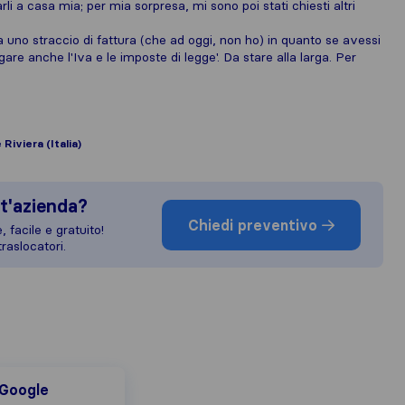
arli a casa mia; per mia sorpresa, mi sono poi stati chiesti altri
 uno straccio di fattura (che ad oggi, non ho) in quanto se avessi
are anche l'Iva e le imposte di legge'. Da stare alla larga. Per
Riviera (Italia)
t'azienda?
Chiedi preventivo
 facile e gratuito!
raslocatori.
ogle
Google