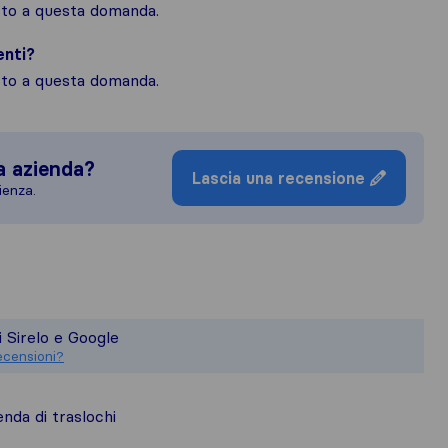
osto a questa domanda.
enti?
osto a questa domanda.
a azienda?
Lascia una recensione
ienza.
uadro più completo della reputazione d
esponsabile degli standard di pubblicaz
i Sirelo e Google
sioni raccolte su Sirelo sono soggette 
ecensioni?
nda di traslochi