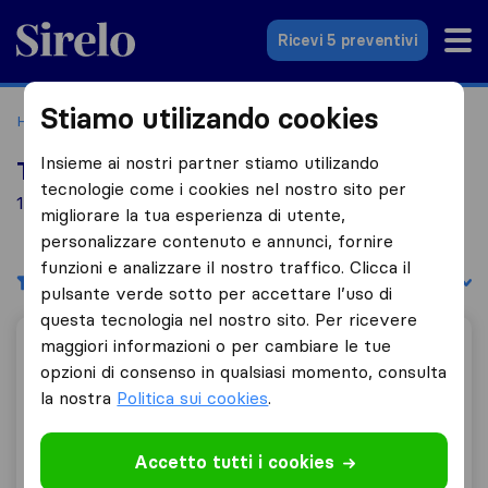
Sirelo.it
Ricevi 5 preventivi
Stiamo utilizando cookies
Home
Le 10 migliori aziende di traslochi in Italia
Gallina
Insieme ai nostri partner stiamo utilizando
Top 10 traslocatori a Gallina
tecnologie come i cookies nel nostro sito per
1 aziende di traslochi trovate a Gallina
migliorare la tua esperienza di utente,
personalizzare contenuto e annunci, fornire
funzioni e analizzare il nostro traffico. Clicca il
Filtri
Filtra per:
pulsante verde sotto per accettare l’uso di
questa tecnologia nel nostro sito. Per ricevere
maggiori informazioni o per cambiare le tue
Af Traslochi
opzioni di consenso in qualsiasi momento, consulta
la nostra
Politica sui cookies
.
10,0
14
Accetto tutti i cookies
Af Traslochi