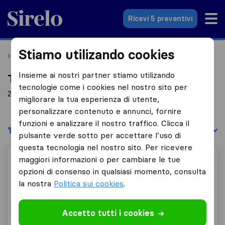
Sirelo.it
Ricevi 5 preventivi
Stiamo utilizando cookies
Home
Le 10 migliori aziende di traslochi in Italia
Gallarate
Insieme ai nostri partner stiamo utilizando
Top 10 traslocatori a Gallarate
tecnologie come i cookies nel nostro sito per
2 aziende di traslochi trovate a Gallarate
migliorare la tua esperienza di utente,
personalizzare contenuto e annunci, fornire
funzioni e analizzare il nostro traffico. Clicca il
Filtri
Filtra per:
pulsante verde sotto per accettare l’uso di
questa tecnologia nel nostro sito. Per ricevere
maggiori informazioni o per cambiare le tue
Fratelli Simeone Traslochi
opzioni di consenso in qualsiasi momento, consulta
la nostra
Politica sui cookies
.
9,6
23
Accetto tutti i cookies
Fratelli Simeone Traslochi