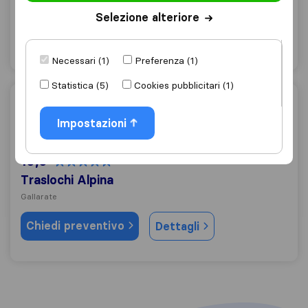
Gallarate
(Filiale)
Selezione alteriore
Chiedi preventivo
Dettagli
Necessari (1)
Preferenza (1)
Statistica (5)
Cookies pubblicitari (1)
Traslochi Alpina
Impostazioni
10,0
12
Traslochi Alpina
Gallarate
Chiedi preventivo
Dettagli