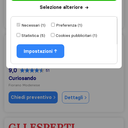
Formigine
Selezione alteriore
Chiedi preventivo
Dettagli
Necessari (1)
Preferenza (1)
Statistica (5)
Cookies pubblicitari (1)
Curiosando
Impostazioni
9,0
51
Curiosando
Fiorano Modenese
Chiedi preventivo
Dettagli
Gli Esperti del Trasloco