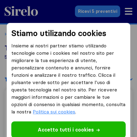
Sirelo.it
Ricevi 5 preventivi
Stiamo utilizando cookies
Home
Le 10 migliori aziende di traslochi in Italia
Formigine
Insieme ai nostri partner stiamo utilizando
Top 10 traslocatori a Formigine
tecnologie come i cookies nel nostro sito per
5 aziende di traslochi trovate a Formigine
migliorare la tua esperienza di utente,
personalizzare contenuto e annunci, fornire
funzioni e analizzare il nostro traffico. Clicca il
Filtri
Filtra per:
pulsante verde sotto per accettare l’uso di
questa tecnologia nel nostro sito. Per ricevere
maggiori informazioni o per cambiare le tue
Modena Traslochi
opzioni di consenso in qualsiasi momento, consulta
la nostra
Politica sui cookies
.
9,8
32
Accetto tutti i cookies
Modena Traslochi