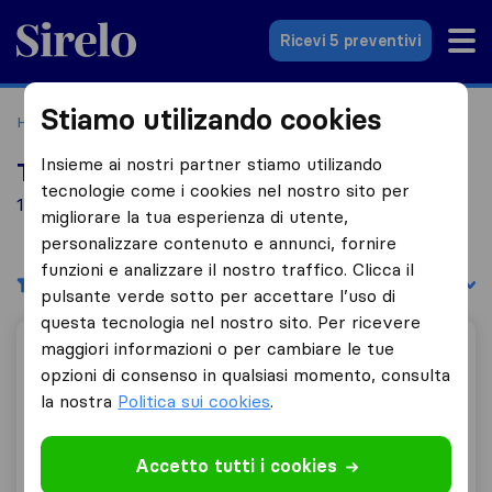
Sirelo.it
Ricevi 5 preventivi
Stiamo utilizando cookies
Home
Le 10 migliori aziende di traslochi in Italia
Foligno
Insieme ai nostri partner stiamo utilizando
Top 10 traslocatori a Foligno
tecnologie come i cookies nel nostro sito per
1 aziende di traslochi trovate a Foligno
migliorare la tua esperienza di utente,
personalizzare contenuto e annunci, fornire
funzioni e analizzare il nostro traffico. Clicca il
Filtri
Filtra per:
pulsante verde sotto per accettare l’uso di
questa tecnologia nel nostro sito. Per ricevere
maggiori informazioni o per cambiare le tue
Tras.Gas. - Trasporti
opzioni di consenso in qualsiasi momento, consulta
la nostra
Politica sui cookies
.
10,0
1
Tras.Gas. - Trasporti
Accetto tutti i cookies
Foligno