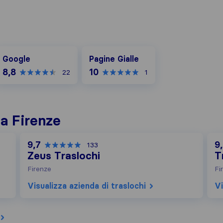
oogle
Pagine Gialle
Google
Pagine Gialle
8,8
10
22
1
 a Firenze
9,7
9
133
Zeus Traslochi
T
Firenze
Fi
Visualizza azienda di traslochi
Vi