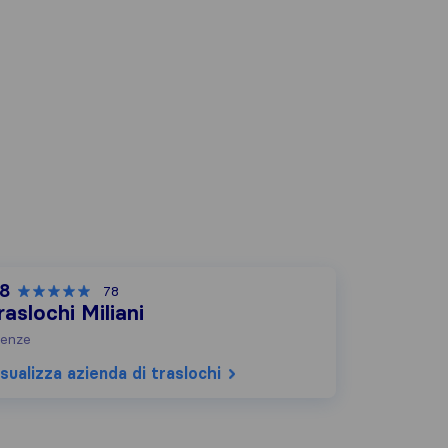
,8
78
raslochi Miliani
renze
sualizza azienda di traslochi