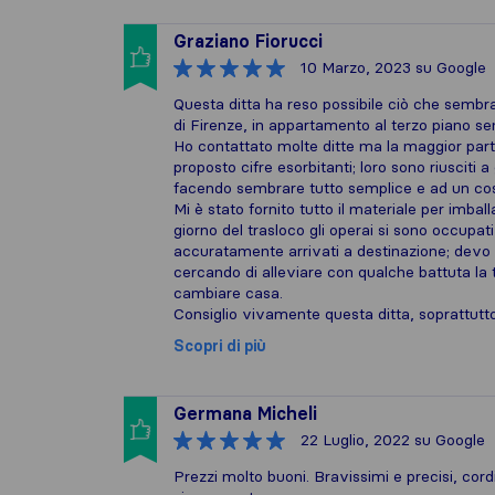
Graziano Fiorucci
10 Marzo, 2023
su Google
Questa ditta ha reso possibile ciò che sembr
di Firenze, in appartamento al terzo piano s
Ho contattato molte ditte ma la maggior parte
proposto cifre esorbitanti; loro sono riusciti a
facendo sembrare tutto semplice e ad un costo
Mi è stato fornito tutto il materiale per imball
giorno del trasloco gli operai si sono occupati
accuratamente arrivati a destinazione; devo di
cercando di alleviare con qualche battuta la 
cambiare casa.
Consiglio vivamente questa ditta, soprattutto
Scopri di più
Germana Micheli
22 Luglio, 2022
su Google
Prezzi molto buoni. Bravissimi e precisi, cordi