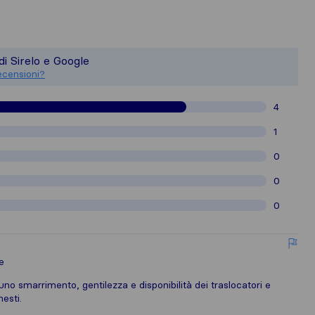
un quadro più completo della reputazio
 è responsabile degli standard di pubbli
di Sirelo e Google
ecensioni raccolte su Sirelo sono sogge
ecensioni?
4
1
0
0
0
e
uno smarrimento, gentilezza e disponibilità dei traslocatori e
nesti.